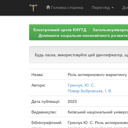
Головна сторінка
Перегляд
До
Skip
navigation
Електронний архів КНУТД
Загальноуніверси
Домінанти соціально-економічного розвитку
Будь ласка, використовуйте цей ідентифікатор, 
Назва:
Роль антикризового маркетингу 
Автори:
Гринчук, Ю. С.
Повар-Бобровська, І. В.
Дата публікації:
2023
Видавництво:
Київський національний універс
Бібліографічний
Гринчук Ю. С. Роль антикризовог