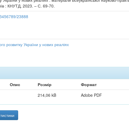
у України у нових реаліях : матеріали Всеукраїнської науково-практ
їв : КНУТД, 2023. – С. 69-70.
123456789/23888
го розвитку України у нових реаліях
Опис
Розмір
Формат
214,06 kB
Adobe PDF
тистики