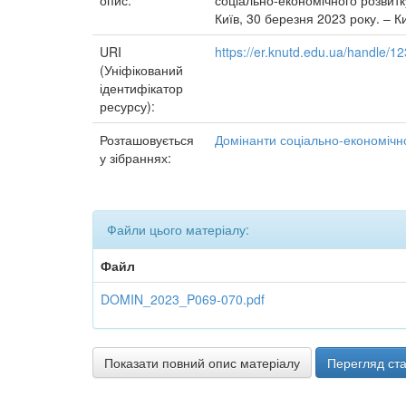
опис:
соціально-економічного розвитк
Київ, 30 березня 2023 року. – Ки
URI
https://er.knutd.edu.ua/handle/
(Уніфікований
ідентифікатор
ресурсу):
Розташовується
Домінанти соціально-економічно
у зібраннях:
Файли цього матеріалу:
Файл
DOMIN_2023_P069-070.pdf
Показати повний опис матеріалу
Перегляд ста