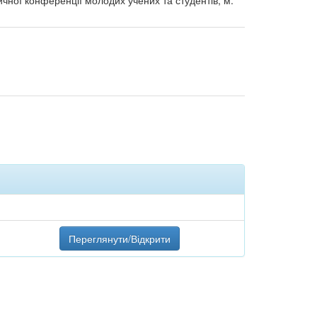
ичної конференції молодих учених та студентів, м.
Переглянути/Відкрити