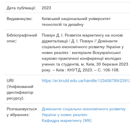
Дата публікації:
2023
Видавництво:
Київський національний університет
технологій та дизайну
Бібліографічний
Повзун Д. І. Розвиток маркетингу на основі
опис:
діджиталізації / Д. І. Повзун // Домінанти
соціально-економічного розвитку України у
нових реаліях : матеріали Всеукраїнської
науково-практичної конференції молодих
учених та студентів, м. Київ, 30 березня 2023
року. – Київ : КНУТД, 2023. – С. 106-108.
URI
https://er.knutd.edu.ua/handle/123456789/2391
(Уніфікований
ідентифікатор
ресурсу):
Розташовується
Домінанти соціально-економічного розвитку
у зібраннях:
України у нових реаліях
Кафедра маркетингу (МК)