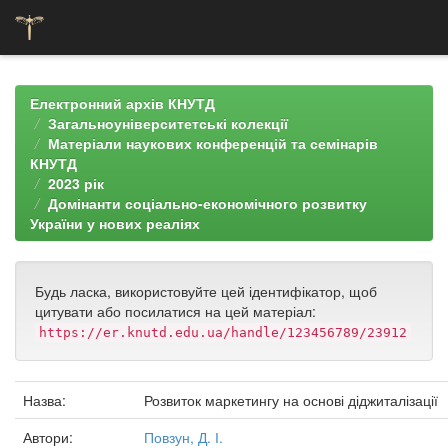
Skip
navigation
Електронний архів КНУТД
Загальноуніверситетські колекції
Матеріали наукових конференцій та семінарів
КНУТД
2023 рік
Домінанти соціально-економічного розвитку
України у нових реаліях
Будь ласка, використовуйте цей ідентифікатор, щоб
цитувати або посилатися на цей матеріал:
https://er.knutd.edu.ua/handle/123456789/23912
Назва:
Розвиток маркетингу на основі діджиталізації
Автори:
Повзун, Д. І.