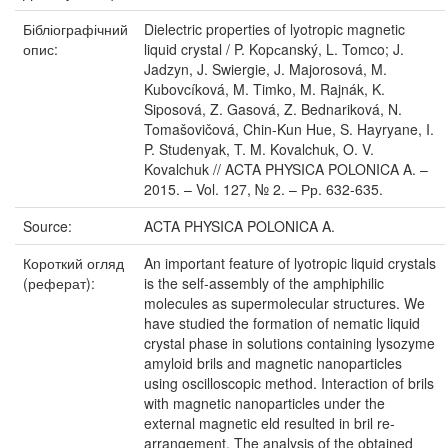
Бібліографічний
Dielectric properties of lyotropic magnetic
опис:
liquid crystal / P. Kopсanský, L. Tomco; J.
Jadzyn, J. Swiergie, J. Majorosová, M.
Kubovcíková, M. Timko, M. Rajnák, K.
Siposová, Z. Gasová, Z. Bednariková, N.
Tomašovičová, Chin-Kun Hue, S. Hayryane, I.
P. Studenyak, T. M. Kovalchuk, O. V.
Kovalchuk // ACTA PHYSICA POLONICA A. –
2015. – Vol. 127, № 2. – Рр. 632-635.
Source:
ACTA PHYSICA POLONICA A.
Короткий огляд
An important feature of lyotropic liquid crystals
(реферат):
is the self-assembly of the amphiphilic
molecules as supermolecular structures. We
have studied the formation of nematic liquid
crystal phase in solutions containing lysozyme
amyloid brils and magnetic nanoparticles
using oscilloscopic method. Interaction of brils
with magnetic nanoparticles under the
external magnetic eld resulted in bril re-
arrangement. The analysis of the obtained