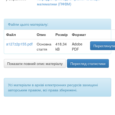
математики (ПФВМ)
Файли цього матеріалу:
Файл
Опис
Розмір
Формат
a127z2p155.pdf
Основна
418,34
Adobe
Переглянути
стаття
kB
PDF
Показати повний опис матеріалу
Перегляд статистики
Усі матеріали в архіві електронних ресурсів захищені
авторським правом, всі права збережені.