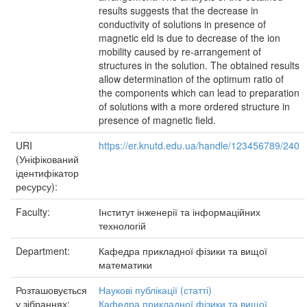
results suggests that the decrease in
conductivity of solutions in presence of
magnetic eld is due to decrease of the ion
mobility caused by re-arrangement of
structures in the solution. The obtained results
allow determination of the optimum ratio of
the components which can lead to preparation
of solutions with a more ordered structure in
presence of magnetic field.
URI
https://er.knutd.edu.ua/handle/123456789/240
(Уніфікований
ідентифікатор
ресурсу):
Faculty:
Інститут інженерії та інформаційних
технологій
Department:
Кафедра прикладної фізики та вищої
математики
Розташовується
Наукові публікації (статті)
у зібраннях:
Кафедра прикладної фізики та вищої