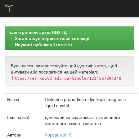
Skip
navigation
Електронний архів КНУТД
Загальноуніверситетські колекції
Наукові публікації (статті)
Будь ласка, використовуйте цей ідентифікатор, щоб
цитувати або посилатися на цей матеріал:
https://er.knutd.edu.ua/handle/123456789/240
Назва:
Dielectric properties of lyotropic magnetic
liquid crystal
Інші назви:
Діелектричні властивості ліотропного
магнітного рідкого кристала
Автори:
Kopсanský, P.