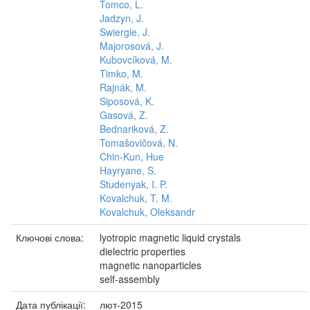
Tomco, L.
Jadzyn, J.
Swiergie, J.
Majorosová, J.
Kubovcíková, M.
Timko, M.
Rajnák, M.
Siposová, K.
Gasová, Z.
Bednariková, Z.
Tomašovičová, N.
Chin-Kun, Hue
Hayryane, S.
Studenyak, I. P.
Kovalchuk, T. M.
Kovalchuk, Oleksandr
Ключові слова:
lyotropic magnetic liquid crystals
dielectric properties
magnetic nanoparticles
self-assembly
Дата публікації:
лют-2015