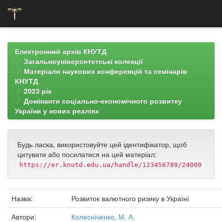
Skip
navigation
Електронний архів КНУТД
Загальноуніверситетські колекції
Матеріали наукових конференцій та семінарів
КНУТД
2023 рік
Домінанти соціально-економічного розвитку
України у нових реаліях
Будь ласка, використовуйте цей ідентифікатор, щоб
цитувати або посилатися на цей матеріал:
https://er.knutd.edu.ua/handle/123456789/24000
Назва:
Розвиток валютного ризику в Україні
Автори:
Колесніченко, М. А.