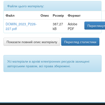
Файли цього матеріалу:
Файл
Опис
Розмір
Формат
DOMIN_2023_P226-
387,27
Adobe
Переглянут
227.pdf
kB
PDF
Показати повний опис матеріалу
Перегляд статистики
Усі матеріали в архіві електронних ресурсів захищені
авторським правом, всі права збережені.