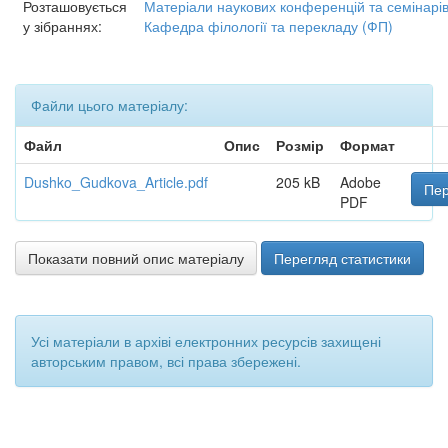
Розташовується
Матеріали наукових конференцій та семінарі
у зібраннях:
Кафедра філології та перекладу (ФП)
Файли цього матеріалу:
Файл
Опис
Розмір
Формат
Dushko_Gudkova_Article.pdf
205 kB
Adobe
Пер
PDF
Показати повний опис матеріалу
Перегляд статистики
Усі матеріали в архіві електронних ресурсів захищені
авторським правом, всі права збережені.