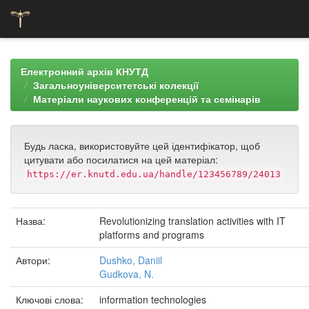
Skip
navigation
Електронний архів КНУТД
Загальноуніверситетські колекції
Матеріали наукових конференцій та семінарів
Будь ласка, використовуйте цей ідентифікатор, щоб
цитувати або посилатися на цей матеріал:
https://er.knutd.edu.ua/handle/123456789/24013
Назва:
Revolutionizing translation activities with IT
platforms and programs
Автори:
Dushko, Daniil
Gudkova, N.
Ключові слова:
information technologies