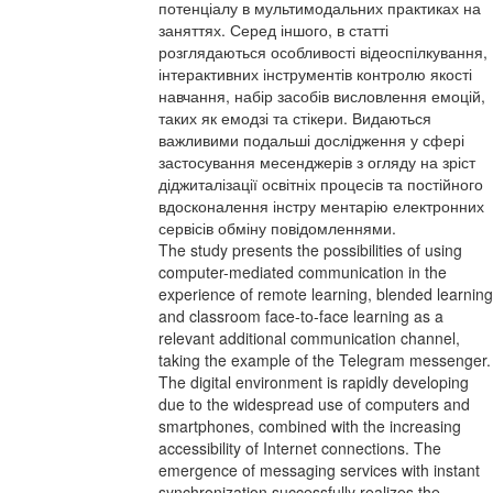
потенціалу в мультимодальних практиках на
заняттях. Серед іншого, в статті
розглядаються особливості відеоспілкування,
інтерактивних інструментів контролю якості
навчання, набір засобів висловлення емоцій,
таких як емодзі та стікери. Видаються
важливими подальші дослідження у сфері
застосування месенджерів з огляду на зріст
діджиталізації освітніх процесів та постійного
вдосконалення інстру ментарію електронних
сервісів обміну повідомленнями.
The study presents the possibilities of using
computer-mediated communication in the
experience of remote learning, blended learning
and classroom face-to-face learning as a
relevant additional communication channel,
taking the example of the Telegram messenger.
The digital environment is rapidly developing
due to the widespread use of computers and
smartphones, combined with the increasing
accessibility of Internet connections. The
emergence of messaging services with instant
synchronization successfully realizes the