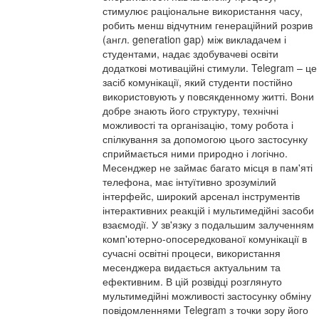
стимулює раціональне використання часу,
робить менш відчутним генераційний розрив
(англ. generation gap) між викладачем і
студентами, надає здобувачеві освіти
додаткові мотиваційні стимули. Telegram – це
засіб комунікації, який студенти постійно
використовують у повсякденному житті. Вони
добре знають його структуру, технічні
можливості та організацію, тому робота і
спілкування за допомогою цього застосунку
сприймається ними природно і логічно.
Месенджер не займає багато місця в пам'яті
телефона, має інтуїтивно зрозумілий
інтерфейс, широкий арсенал інструментів
інтерактивних реакцій і мультимедійні засоби
взаємодії. У зв'язку з подальшим залученням
комп'ютерно-опосередкованої комунікації в
сучасні освітні процеси, використання
месенджера видається актуальним та
ефективним. В цій розвідці розглянуто
мультимедійні можливості застосунку обміну
повідомленнями Telegram з точки зору його