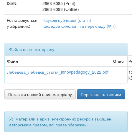
ISSN:
2663-6085 (Print)
2663-6093 (Online)
Розташовується
Наукові публікації (статті)
у зібраннях:
Кафедра філології та перекладу (ФП)
Файли цього матеріалу:
Файл
Опис
Р
Лебедєва_Лебедєв_стаття_innovpedagogy_2022.pdf
1
k
Показати повний опис матеріалу
Перегляд статистики
Усі матеріали в архіві електронних ресурсів захищені
авторським правом, всі права збережені.