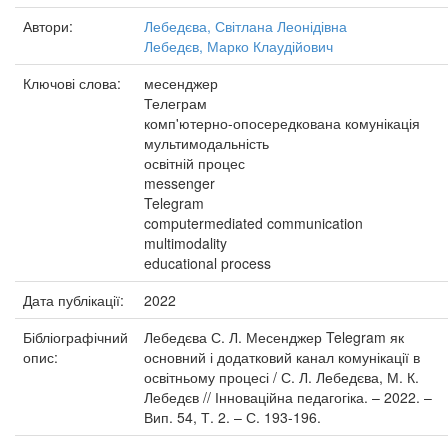
Автори:
Лебедєва, Світлана Леонідівна
Лебедєв, Марко Клаудійович
Ключові слова:
месенджер
Телеграм
комп'ютерно-опосередкована комунікація
мультимодальність
освітній процес
messenger
Telegram
computermediated communication
multimodality
educational process
Дата публікації:
2022
Бібліографічний
Лебедєва С. Л. Месенджер Telegram як
опис:
основний і додатковий канал комунікації в
освітньому процесі / С. Л. Лебедєва, М. К.
Лебедєв // Інноваційна педагогіка. – 2022. –
Вип. 54, Т. 2. – С. 193-196.