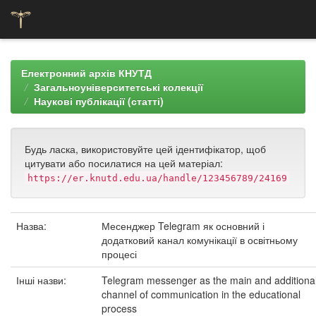
Skip
navigation
Електронний архів КНУТД
Загальноуніверситетські колекції
Наукові публікації (статті)
Будь ласка, використовуйте цей ідентифікатор, щоб
цитувати або посилатися на цей матеріал:
https://er.knutd.edu.ua/handle/123456789/24169
Назва:
Месенджер Telegram як основний і
додатковий канал комунікації в освітньому
процесі
Інші назви:
Telegram messenger as the main and additiona
channel of communication in the educational
process