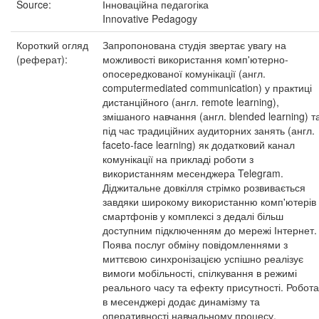
Source:
Інноваційна педагогіка
Innovative Pedagogy
Короткий огляд
Запропонована студія звертає увагу на
(реферат):
можливості використання комп'ютерно-
опосередкованої комунікації (англ.
computermediated communication) у практиці
дистанційного (англ. remote learning),
змішаного навчання (англ. blended learning) т
під час традиційних аудиторних занять (англ.
faceto-face learning) як додатковий канал
комунікації на прикладі роботи з
використанням месенджера Telegram.
Діджитальне довкілля стрімко розвивається
завдяки широкому використанню комп'ютерів 
смартфонів у комплексі з дедалі більш
доступним підключенням до мережі Інтернет.
Поява послуг обміну повідомленнями з
миттєвою синхронізацією успішно реалізує
вимоги мобільності, спілкування в режимі
реального часу та ефекту присутності. Робота
в месенджері додає динамізму та
оперативності навчальному процесу,