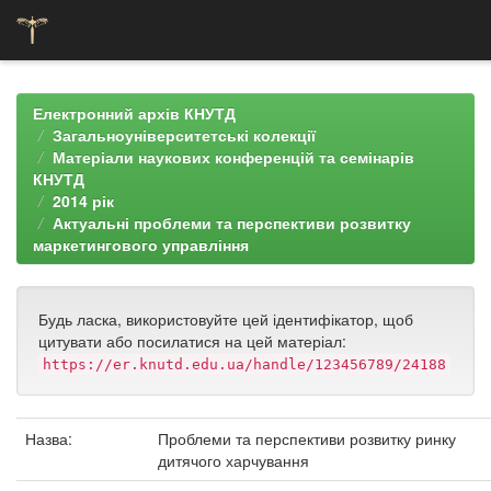
Skip
navigation
Електронний архів КНУТД
Загальноуніверситетські колекції
Матеріали наукових конференцій та семінарів
КНУТД
2014 рік
Актуальні проблеми та перспективи розвитку
маркетингового управління
Будь ласка, використовуйте цей ідентифікатор, щоб
цитувати або посилатися на цей матеріал:
https://er.knutd.edu.ua/handle/123456789/24188
Назва:
Проблеми та перспективи розвитку ринку
дитячого харчування