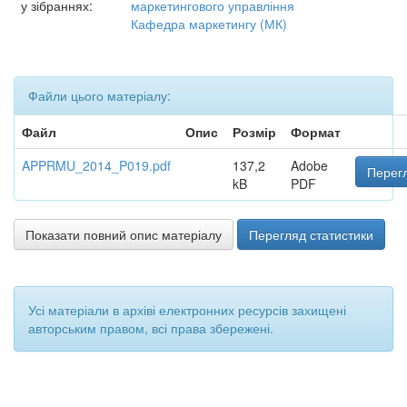
у зібраннях:
маркетингового управління
Кафедра маркетингу (МК)
Файли цього матеріалу:
Файл
Опис
Розмір
Формат
APPRMU_2014_P019.pdf
137,2
Adobe
Перегл
kB
PDF
Показати повний опис матеріалу
Перегляд статистики
Усі матеріали в архіві електронних ресурсів захищені
авторським правом, всі права збережені.