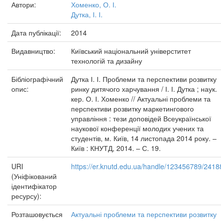
Автори:
Хоменко, О. І.
Дутка, І. І.
Дата публікації:
2014
Видавництво:
Київський національний універститет
технологій та дизайну
Бібліографічний
Дутка І. І. Проблеми та перспективи розвитку
опис:
ринку дитячого харчування / І. І. Дутка ; наук.
кер. О. І. Хоменко // Актуальні проблеми та
перспективи розвитку маркетингового
управління : тези доповідей Всеукраїнської
наукової конференції молодих учених та
студентів, м. Київ, 14 листопада 2014 року. –
Київ : КНУТД, 2014. – С. 19.
URI
https://er.knutd.edu.ua/handle/123456789/2418
(Уніфікований
ідентифікатор
ресурсу):
Розташовується
Актуальні проблеми та перспективи розвитку