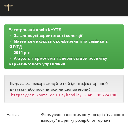
Skip
navigation
Електронний архів КНУТД
Загальноуніверситетські колекції
Матеріали наукових конференцій та семінарів
КНУТД
2014 рік
Актуальні проблеми та перспективи розвитку
маркетингового управління
Будь ласка, використовуйте цей ідентифікатор, щоб
цитувати або посилатися на цей матеріал:
https://er.knutd.edu.ua/handle/123456789/24190
Назва:
Формування асортименту товарів "власного
імпорту" на ринку роздрібної торгівлі