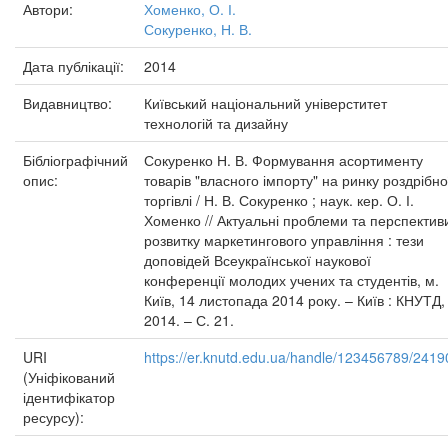
Автори:
Хоменко, О. І.
Сокуренко, Н. В.
Дата публікації:
2014
Видавництво:
Київський національний універститет
технологій та дизайну
Бібліографічний
Сокуренко Н. В. Формування асортименту
опис:
товарів "власного імпорту" на ринку роздрібно
торгівлі / Н. В. Сокуренко ; наук. кер. О. І.
Хоменко // Актуальні проблеми та перспектив
розвитку маркетингового управління : тези
доповідей Всеукраїнської наукової
конференції молодих учених та студентів, м.
Київ, 14 листопада 2014 року. – Київ : КНУТД,
2014. – С. 21.
URI
https://er.knutd.edu.ua/handle/123456789/2419
(Уніфікований
ідентифікатор
ресурсу):