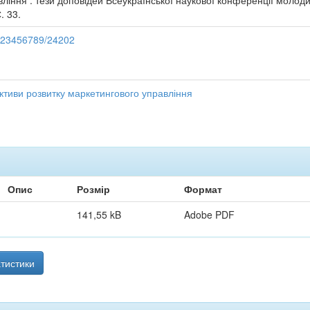
ління : тези доповідей Всеукраїнської наукової конференції молодих
. 33.
e/123456789/24202
ктиви розвитку маркетингового управління
Опис
Розмір
Формат
141,55 kB
Adobe PDF
тистики