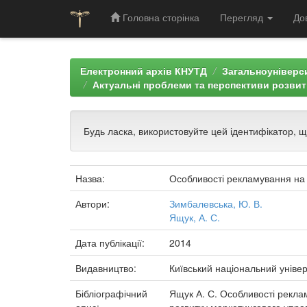
Головна сторінка
Перегляд
До
Skip
navigation
Електронний архів КНУТД
Загальноуніверси
Актуальні проблеми та перспективи розвит
Будь ласка, використовуйте цей ідентифікатор, 
Назва:
Особливості рекламування на
Автори:
Зимбалевська, Ю. В.
Ящук, А. С.
Дата публікації:
2014
Видавництво:
Київський національний універ
Бібліографічний
Ящук А. С. Особливості реклам