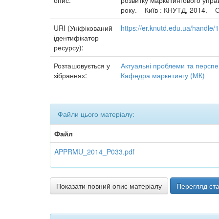
опис:
розвитку маркетингового управ
року. – Київ : КНУТД, 2014. – С
URI (Уніфікований
https://er.knutd.edu.ua/handl
ідентифікатор
ресурсу):
Розташовується у
Актуальні проблеми та перспе
зібраннях:
Кафедра маркетингу (МК)
Файли цього матеріалу:
Файл
APPRMU_2014_P033.pdf
Показати повний опис матеріалу
Перегляд ста