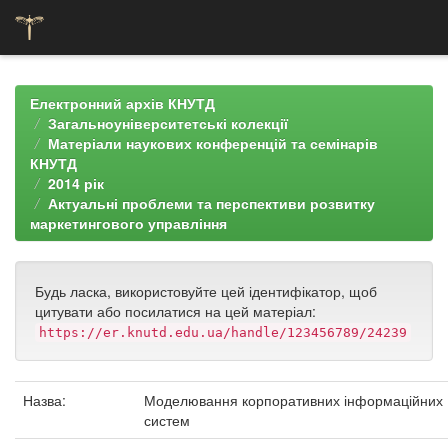
Skip
navigation
Електронний архів КНУТД
Загальноуніверситетські колекції
Матеріали наукових конференцій та семінарів
КНУТД
2014 рік
Актуальні проблеми та перспективи розвитку
маркетингового управління
Будь ласка, використовуйте цей ідентифікатор, щоб
цитувати або посилатися на цей матеріал:
https://er.knutd.edu.ua/handle/123456789/24239
Назва:
Моделювання корпоративних інформаційних
систем