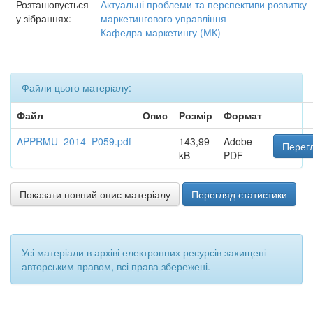
Розташовується
Актуальні проблеми та перспективи розвитку
у зібраннях:
маркетингового управління
Кафедра маркетингу (МК)
Файли цього матеріалу:
Файл
Опис
Розмір
Формат
APPRMU_2014_P059.pdf
143,99
Adobe
Перегл
kB
PDF
Показати повний опис матеріалу
Перегляд статистики
Усі матеріали в архіві електронних ресурсів захищені
авторським правом, всі права збережені.