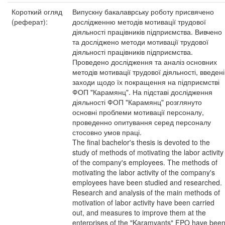
Короткий огляд
Випускну бакалаврську роботу присвячено
(реферат):
дослідженню методів мотивації трудової
діяльності працівників підприємства. Вивчено
та досліджено методи мотивації трудової
діяльності працівників підприємства.
Проведено дослідження та аналіз основних
методів мотивації трудової діяльності, введені
заходи щодо їх покращення на підприємстві
ФОП "Карамянц". На підставі дослідження
діяльності ФОП "Карамянц" розглянуто
основні проблеми мотивації персоналу,
проведенно опитування серед персоналу
стосовно умов праці.
The final bachelor's thesis is devoted to the
study of methods of motivating the labor activity
of the company's employees. The methods of
motivating the labor activity of the company's
employees have been studied and researched.
Research and analysis of the main methods of
motivation of labor activity have been carried
out, and measures to improve them at the
enterprises of the "Karamyants" FPO have bee