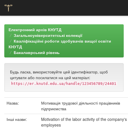
Skip
navigation
Електронний архів КНУТД
Загальноуніверситетські колекції
Кваліфікаційні роботи здобувачів вищої освіти
КНУТД
Бакалаврський рівень
Будь ласка, використовуйте цей ідентифікатор, щоб
цитувати або посилатися на цей матеріал:
https://er.knutd.edu.ua/handle/123456789/24401
Назва:
Мотивація трудової діяльності працівників
підприємства
Інші назви:
Motivation of the labor activity of the company's
employees