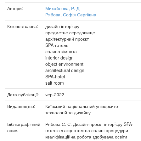
Автори:
Михайлова, Р. Д.
Рябова, Софія Сергіївна
Ключові слова:
дизайн інтер’єру
предметне середовище
архітектурний проєкт
SPA-готель
соляна кімната
interior design
object environment
architectural design
SPA-hotel
salt room
Дата публікації:
чер-2022
Видавництво:
Київський національний університет
технологій та дизайну
Бібліографічний
Рябова С. С. Дизайн-проєкт інтер’єру SPA-
опис:
готелю з акцентом на соляні процедури :
кваліфікаційна робота здобувача освіти