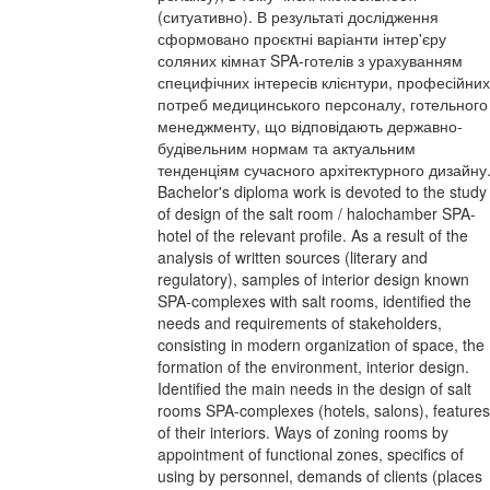
(ситуативно). В результаті дослідження
сформовано проєктні варіанти інтер'єру
соляних кімнат SPA-готелів з урахуванням
специфічних інтересів клієнтури, професійних
потреб медицинського персоналу, готельного
менеджменту, що відповідають державно-
будівельним нормам та актуальним
тенденціям сучасного архітектурного дизайну
Bachelor's diploma work is devoted to the study
of design of the salt room / halochamber SPA-
hotel of the relevant profile. As a result of the
analysis of written sources (literary and
regulatory), samples of interior design known
SPA-complexes with salt rooms, identified the
needs and requirements of stakeholders,
consisting in modern organization of space, the
formation of the environment, interior design.
Identified the main needs in the design of salt
rooms SPA-complexes (hotels, salons), features
of their interiors. Ways of zoning rooms by
appointment of functional zones, specifics of
using by personnel, demands of clients (places