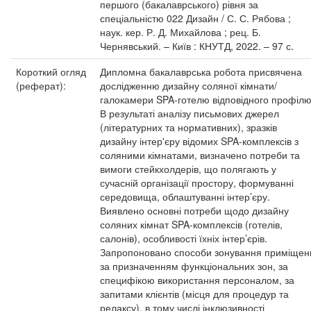
першого (бакалаврського) рівня за
спеціальністю 022 Дизайн / С. С. Рябова ;
наук. кер. Р. Д. Михайлова ; рец. Б.
Чернявський. – Київ : КНУТД, 2022. – 97 с.
Короткий огляд
Дипломна бакалаврська робота присвячена
(реферат):
дослідженню дизайну соляної кімнати/
галокамери SPA-готелю відповідного профілю
В результаті аналізу письмових джерел
(літературних та нормативних), зразків
дизайну інтер'єру відомих SPA-комплексів з
соляними кімнатами, визначено потреби та
вимоги стейкхолдерів, що полягають у
сучасній організації простору, формуванні
середовища, облаштуванні інтер’єру.
Виявлено основні потреби щодо дизайну
соляних кімнат SPA-комплексів (готелів,
салонів), особливості їхніх інтер’єрів.
Запропоновано способи зонування приміщен
за призначенням функціональних зон, за
специфікою використання персоналом, за
запитами клієнтів (місця для процедур та
релаксу), в тому числі інклюзивності