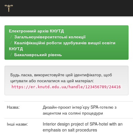
Skip
navigation
Електронний архів КНУТД
Загальноуніверситетські колекції
Кваліфікаційні роботи здобувачів вищої освіти
КНУТД
Бакалаврський рівень
Будь ласка, використовуйте цей ідентифікатор, щоб
цитувати або посилатися на цей матеріал:
https://er.knutd.edu.ua/handle/123456789/24416
Назва:
Дизайн-проєкт інтер’єру SPA-готелю з
акцентом на соляні процедури
Інші назви:
Interior design project of SPA-hotel with an
emphasis on salt procedures