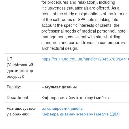
for procedures and relaxation), including
inclusiveness (situational) are offered. As a
result of the study design options of the interior
of the salt rooms of SPA hotels, taking into
account the specific interests of clients, the
professional needs of medical personnel, hotel
management, consistent with state-building
standards and current trends in contemporary
architectural design.
URI
https://er.knutd.edu.ua/handle/123456789/2441
(Уніфікований
ідентифікатор
ресурсу):
Faculty:
Факультет дизайну
Department:
Кафедра дизайну інтер'єру і меблів
Розташовується
Бакалаврський рівень
у зібраннях:
Кафедра дизайну інтер'єру і меблів (ДІМ)