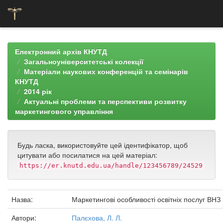
Skip
navigation
Електронний архів КНУТД
Загальноуніверситетські колекції
Матеріали наукових конференцій та семінарів
КНУТД
2014 рік
Актуальні проблеми та перспективи розвитку
маркетингового управління
Будь ласка, використовуйте цей ідентифікатор, щоб
цитувати або посилатися на цей матеріал:
https://er.knutd.edu.ua/handle/123456789/24529
Назва:
Маркетингові особливості освітніх послуг ВНЗ
Автори:
Палєхова, Л. Л.