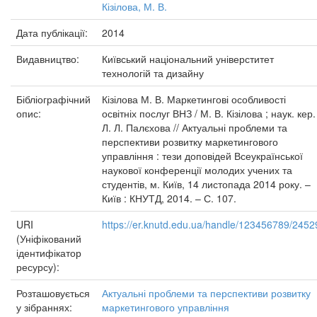
Кізілова, М. В.
Дата публікації:
2014
Видавництво:
Київський національний універститет
технологій та дизайну
Бібліографічний
Кізілова М. В. Маркетингові особливості
опис:
освітніх послуг ВНЗ / М. В. Кізілова ; наук. кер.
Л. Л. Палєхова // Актуальні проблеми та
перспективи розвитку маркетингового
управління : тези доповідей Всеукраїнської
наукової конференції молодих учених та
студентів, м. Київ, 14 листопада 2014 року. –
Київ : КНУТД, 2014. – С. 107.
URI
https://er.knutd.edu.ua/handle/123456789/2452
(Уніфікований
ідентифікатор
ресурсу):
Розташовується
Актуальні проблеми та перспективи розвитку
у зібраннях:
маркетингового управління