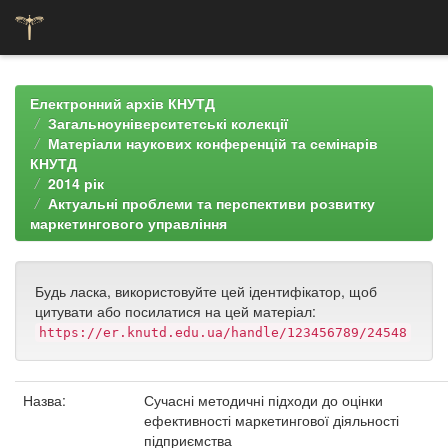
Skip
navigation
Електронний архів КНУТД
Загальноуніверситетські колекції
Матеріали наукових конференцій та семінарів
КНУТД
2014 рік
Актуальні проблеми та перспективи розвитку
маркетингового управління
Будь ласка, використовуйте цей ідентифікатор, щоб
цитувати або посилатися на цей матеріал:
https://er.knutd.edu.ua/handle/123456789/24548
Назва:
Сучасні методичні підходи до оцінки
ефективності маркетингової діяльності
підприємства