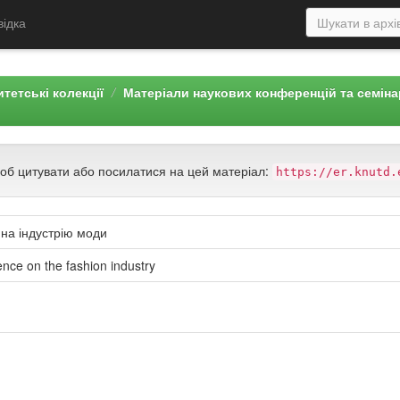
відка
тетські колекції
Матеріали наукових конференцій та семін
щоб цитувати або посилатися на цей матеріал:
https://er.knutd.
 на індустрію моди
ence on the fashion industry