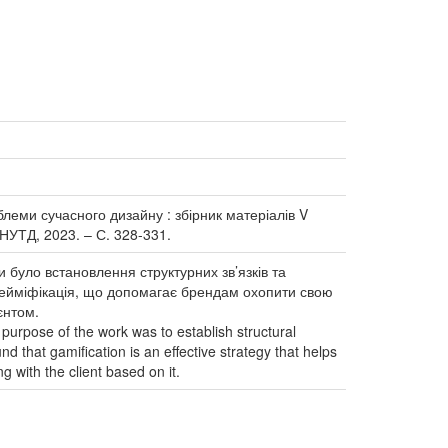
облеми сучасного дизайну : збірник матеріалів V
 КНУТД, 2023. – С. 328-331.
 було встановлення структурних зв’язків та
ає гейміфікація, що допомагає брендам охопити свою
єнтом.
 purpose of the work was to establish structural
nd that gamification is an effective strategy that helps
 with the client based on it.