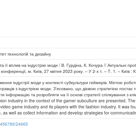
тет технологій та дизайну
а її вплив на індустрію моди / В. Гурдіна, К. Кочура // Актуальні пр
нференції, м. Київ, 27 квітня 2023 року. – У 2-х т. – Т. 1. – Київ :
ення індустрії моди у контексті субкультури геймерів. Метою роботи
 їх гравців з індустрією моди. З’ясовано, що дієвою стратегією пост
ти інформацію та розробляти на її основі стратегії спілкування з клі
shion industry in the context of the gamer subculture are presented. The
video game industry and its players with the fashion industry. It was fou
, as well as collect information and develop strategies for communicating
23456789/24665