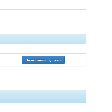
Переглянути/Відкрити