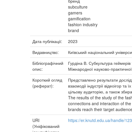
бренд
subculture
gamers
gamification
fashion industry
brand
Дата публікації:
2023
Видавництво:
Київський національний універси
Бібліографічний
Гурдіна В. Субкультура геймерів т
опис:
Міжнародної науково-практичної ко
Короткий огляд
Представлено результати дослідж
(реферат):
взаємодії індустрії відеоігор та
цільову аудиторію, а також збира
The results of the study of the fa
connections and interaction of the 
brands reach their target audience
URI
https://er.knutd.edu.ua/handle/1
(Уніфікований