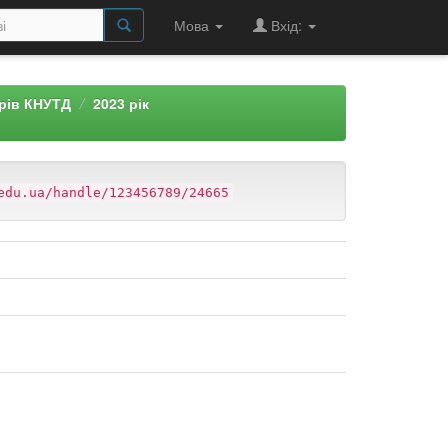
Мова
Вхід:
арів КНУТД
2023 рік
edu.ua/handle/123456789/24665