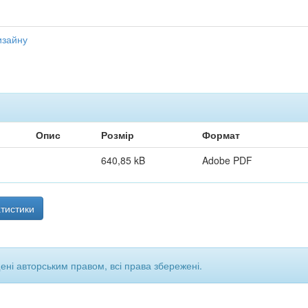
изайну
Опис
Розмір
Формат
640,85 kB
Adobe PDF
тистики
щені авторським правом, всі права збережені.