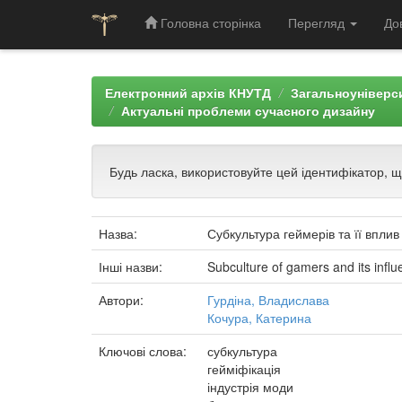
Головна сторінка
Перегляд
До
Skip
navigation
Електронний архів КНУТД
Загальноуніверси
Актуальні проблеми сучасного дизайну
Будь ласка, використовуйте цей ідентифікатор, 
Назва:
Субкультура геймерів та її вплив
Інші назви:
Subculture of gamers and its influ
Автори:
Гурдіна, Владислава
Кочура, Катерина
Ключові слова:
субкультура
гейміфікація
індустрія моди