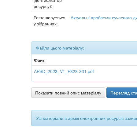
ідентифікатор
ресурсу):
Розташовується
Актуальні проблеми сучасного д
у зібраннях:
Файли цього матеріалу:
Файл
APSD_2023_V1_P328-331.pdf
Показати повний опис матеріалу
Перегляд ста
Усі матеріали в архіві електронних ресурсів захи