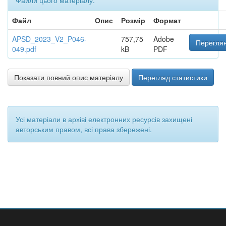
Файли цього матеріалу:
Файл
Опис
Розмір
Формат
APSD_2023_V2_P046-
757,75
Adobe
Переглян
049.pdf
kB
PDF
Показати повний опис матеріалу
Перегляд статистики
Усі матеріали в архіві електронних ресурсів захищені
авторським правом, всі права збережені.