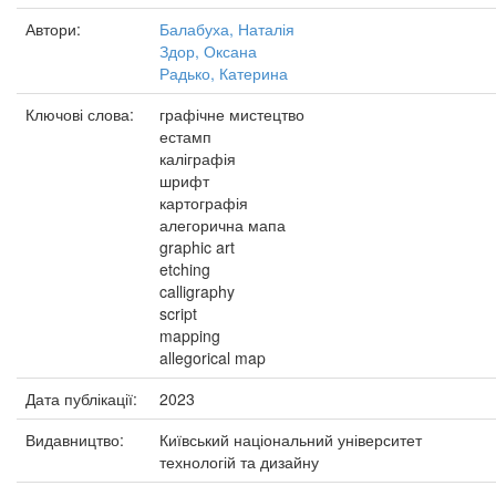
Автори:
Балабуха, Наталія
Здор, Оксана
Радько, Катерина
Ключові слова:
графічне мистецтво
естамп
каліграфія
шрифт
картографія
алегорична мапа
graphic art
etching
calligraphy
script
mapping
allegorical map
Дата публікації:
2023
Видавництво:
Київський національний університет
технологій та дизайну