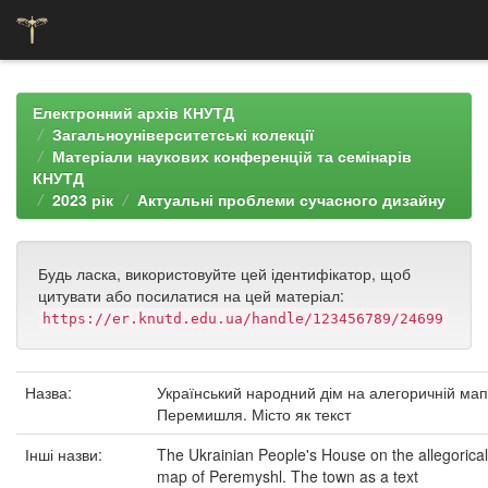
Skip
navigation
Електронний архів КНУТД
Загальноуніверситетські колекції
Матеріали наукових конференцій та семінарів
КНУТД
2023 рік
Актуальні проблеми сучасного дизайну
Будь ласка, використовуйте цей ідентифікатор, щоб
цитувати або посилатися на цей матеріал:
https://er.knutd.edu.ua/handle/123456789/24699
Назва:
Український народний дім на алегоричній мап
Перемишля. Місто як текст
Інші назви:
The Ukrainian People's House on the allegorical
map of Peremyshl. The town as a text