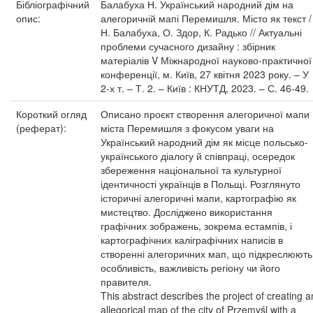
Бібліографічний
Балабуха Н. Український народний дім на
опис:
алегоричній мапі Перемишля. Місто як текст /
Н. Балабуха, О. Здор, К. Радько // Актуальні
проблеми сучасного дизайну : збірник
матеріалів V Міжнародної науково-практичної
конференції, м. Київ, 27 квітня 2023 року. – У
2-х т. – Т. 2. – Київ : КНУТД, 2023. – С. 46-49.
Короткий огляд
Описано проєкт створення алегоричної мапи
(реферат):
міста Перемишля з фокусом уваги на
Український народний дім як місце польсько-
українського діалогу й співпраці, осередок
збереження національної та культурної
ідентичності українців в Польщі. Розглянуто
історичні алегоричні мапи, картографію як
мистецтво. Досліджено використання
графічних зображень, зокрема естампів, і
картографічних каліграфічних написів в
створенні алегоричних мап, що підкреслюють
особливість, важливість регіону чи його
правителя.
This abstract describes the project of creating a
allegorical map of the city of Przemyśl with a