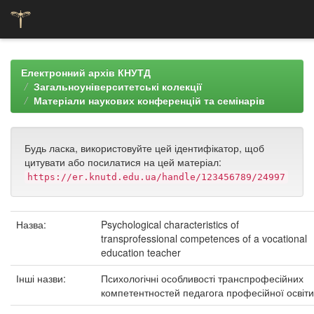
Skip
navigation
Електронний архів КНУТД
Загальноуніверситетські колекції
Матеріали наукових конференцій та семінарів
Будь ласка, використовуйте цей ідентифікатор, щоб
цитувати або посилатися на цей матеріал:
https://er.knutd.edu.ua/handle/123456789/24997
Назва:
Psychological characteristics of
transprofessional competences of a vocational
education teacher
Інші назви:
Психологічні особливості транспрофесійних
компетентностей педагога професійної освіти