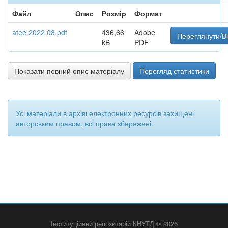
Файл
Опис
Розмір
Формат
atee.2022.08.pdf
436,66
Adobe
Переглянути/В
kB
PDF
Показати повний опис матеріалу
Перегляд статистики
Усі матеріали в архіві електронних ресурсів захищені
авторським правом, всі права збережені.
Інституційний репозитарій КНУТД © 2026