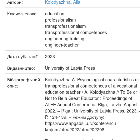
Автори:
Kolodyazhna, Alla
Ключові слова:
education
professionalism
transprofessionalism
transprofessional competences
engineering training
engineer-teacher
Дата публікації:
2023
Видавництво:
University of Latvia Press
Бібліографічний
Kolodyazhna A. Psychological characteristics of
опис:
transprofessional competences of a vocational
education teacher / A. Kolodyazhna // To Be or
Not to Be a Great Educator : Proceedings of
ATEE Annual Conference, Riga, Latvia, August
2022. – Riga : University of Latvia Press, 2023. 
P. 124-139. – Режим доступу:
https://www.apgads.lu.lv/konferencu-
krajumi/atee2022/atee202208