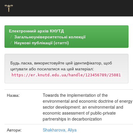
Skip
navigation
Електронний архів КНУТД
Загальноуніверситетські колекції
Наукові публікації (статті)
Будь ласка, використовуйте цей ідентифікатор, щоб
цитувати або посилатися на цей матеріал:
https://er.knutd.edu.ua/handle/123456789/25081
Назва:
Towards the implementation of the
environmental and economic doctrine of energy
sector development: an environmental and
economic assessment of public-private
partnerships in decarbonization
Автори:
Shakharova, Aliya