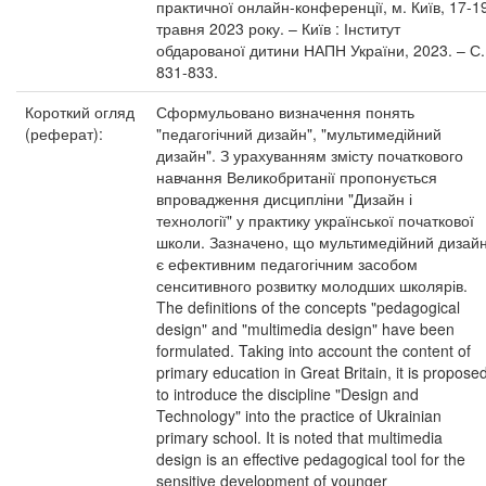
практичної онлайн-конференції, м. Київ, 17-1
травня 2023 року. – Київ : Інститут
обдарованої дитини НАПН України, 2023. – С.
831-833.
Короткий огляд
Сформульовано визначення понять
(реферат):
"педагогічний дизайн", "мультимедійний
дизайн". З урахуванням змісту початкового
навчання Великобританії пропонується
впровадження дисципліни "Дизайн і
технології" у практику української початкової
школи. Зазначено, що мультимедійний дизай
є ефективним педагогічним засобом
сенситивного розвитку молодших школярів.
The definitions of the concepts "pedagogical
design" and "multimedia design" have been
formulated. Taking into account the content of
primary education in Great Britain, it is propose
to introduce the discipline "Design and
Technology" into the practice of Ukrainian
primary school. It is noted that multimedia
design is an effective pedagogical tool for the
sensitive development of younger