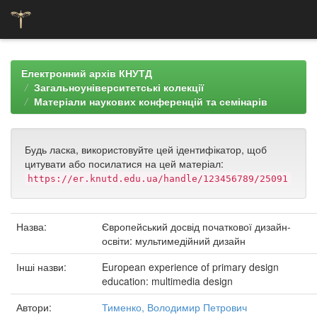
Skip
navigation
Електронний архів КНУТД
Загальноуніверситетські колекції
Матеріали наукових конференцій та семінарів
Будь ласка, використовуйте цей ідентифікатор, щоб
цитувати або посилатися на цей матеріал:
https://er.knutd.edu.ua/handle/123456789/25091
Назва:
Європейський досвід початкової дизайн-
освіти: мультимедійний дизайн
Інші назви:
European experience of primary design
education: multimedia design
Автори:
Тименко, Володимир Петрович