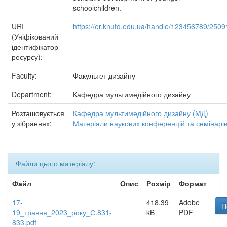
schoolchildren.
URI
https://er.knutd.edu.ua/handle/123456789/2509
(Уніфікований
ідентифікатор
ресурсу):
Faculty:
Факультет дизайну
Department:
Кафедра мультимедійного дизайну
Розташовується
Кафедра мультимедійного дизайну (МД)
у зібраннях:
Матеріали наукових конференцій та семінарі
Файли цього матеріалу:
Файл
Опис
Розмір
Формат
17-
418,39
Adobe
П
19_травня_2023_року_С.831-
kB
PDF
833.pdf