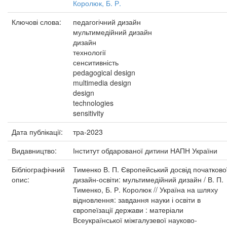
Королюк, Б. Р.
Ключові слова:
педагогічний дизайн
мультимедійний дизайн
дизайн
технології
сенситивність
pedagogical design
multimedia design
design
technologies
sensitivity
Дата публікації:
тра-2023
Видавництво:
Інститут обдарованої дитини НАПН України
Бібліографічний
Тименко В. П. Європейський досвід початково
опис:
дизайн-освіти: мультимедійний дизайн / В. П.
Тименко, Б. Р. Королюк // Україна на шляху
відновлення: завдання науки і освіти в
європеїзації держави : матеріали
Всеукраїнської міжгалузевої науково-