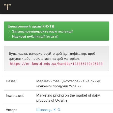
Skip
navigation
Електронний архів КНУТД
Загальноуніверситетські колекції
Наукові публікації (статті)
Будь ласка, використовуйте цей ідентифікатор, щоб
цитувати або посилатися на цей матеріал:
https://er.knutd.edu.ua/handle/123456789/25133
Назва:
Маркетингове ціноутворення на ринку
молочної продукції України
Інші назви:
Marketing pricing on the market of dairy
products of Ukraine
Автори:
Шіковець, К. О.