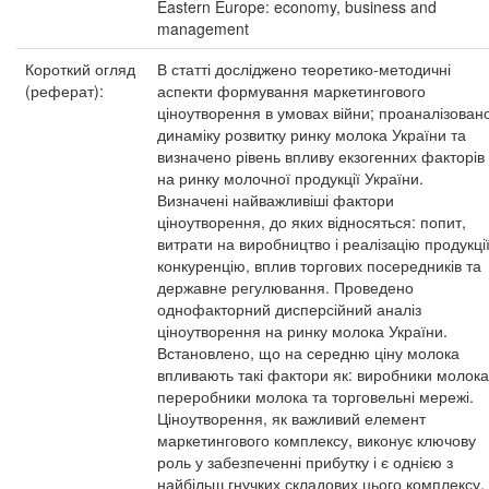
Eastern Europe: economy, business and
management
Короткий огляд
В статті досліджено теоретико-методичні
(реферат):
аспекти формування маркетингового
ціноутворення в умовах війни; проаналізован
динаміку розвитку ринку молока України та
визначено рівень впливу екзогенних факторів
на ринку молочної продукції України.
Визначені найважливіші фактори
ціноутворення, до яких відносяться: попит,
витрати на виробництво і реалізацію продукції
конкуренцію, вплив торгових посередників та
державне регулювання. Проведено
однофакторний дисперсійний аналіз
ціноутворення на ринку молока України.
Встановлено, що на середню ціну молока
впливають такі фактори як: виробники молока
переробники молока та торговельні мережі.
Ціноутворення, як важливий елемент
маркетингового комплексу, виконує ключову
роль у забезпеченні прибутку і є однією з
найбільш гнучких складових цього комплексу.