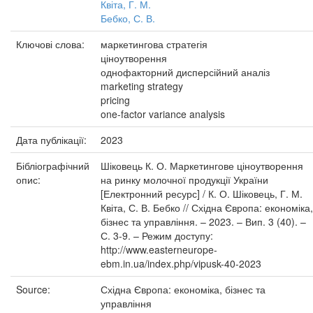
Квіта, Г. М.
Бебко, С. В.
Ключові слова:
маркетингова стратегія
ціноутворення
однофакторний дисперсійний аналіз
marketing strategy
pricing
one-factor variance analysis
Дата публікації:
2023
Бібліографічний
Шіковець К. О. Маркетингове ціноутворення
опис:
на ринку молочної продукції України
[Електронний ресурс] / К. О. Шіковець, Г. М.
Квіта, С. В. Бебко // Східна Європа: економіка,
бізнес та управління. – 2023. – Вип. 3 (40). –
С. 3-9. – Режим доступу:
http://www.easterneurope-
ebm.in.ua/index.php/vipusk-40-2023
Source:
Східна Європа: економіка, бізнес та
управління