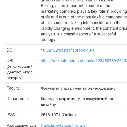
Pricing, as an important element of the
marketing complex, plays a key role in providing
profit and is one of the most flexible component
of this complex. Taking into consideration the
rapidly changing environment, the constant pric
analysis is a critical aspect of a successful
strategy.
DOI:
10.32782/easterneurope.40-1
URI
https://er.knutd.edu.ua/handle/123456789/2513
(Уніфікований
ідентифікатор
ресурсу):
Faculty:
Факультет управління та бізнес-дизайну
Department:
Кафедра маркетингу та комунікаційного
дизайну
ISSN:
2518-1971 (Online)
Розташовується
Наукові публікації (статті)