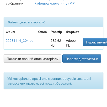
у зібраннях:
Кафедра маркетингу (МК)
Файли цього матеріалу:
Файл
Опис
Розмір
Формат
20231114_304.pdf
582,62
Adobe
Переглянути/
kB
PDF
Показати повний опис матеріалу
Перегляд статистики
Усі матеріали в архіві електронних ресурсів захищені
авторським правом, всі права збережені.