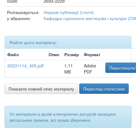
ISSN:
2693-2229
Розташовується
Наукові публікації (статті)
у зібраннях:
Кафедра сценічного мистецтва і культури (СМ
Файли цього матеріалу:
Файл
Опис
Розмір
Формат
20231114_305.pdf
1,11
Adobe
Переглянути/
MB
PDF
Показати повний опис матеріалу
Перегляд статистики
Усі матеріали в архіві електронних ресурсів захищені
авторським правом, всі права збережені.