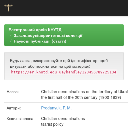
Skip
navigation
Електронний архів КНУТД
Загальноуніверситетські колекції
Наукові публікації (статті)
Будь ласка, використовуйте цей ідентифікатор, щоб
цитувати або посилатися на цей матеріал:
https://er.knutd.edu.ua/handle/123456789/25134
Назва:
Christian denominations on the territory of Ukrai
the first half of the 20th century (1900-1939)
Автори:
Prodanyuk, F. M.
Ключові слова:
Christian denominations
tsarist policy