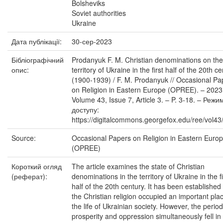
Bolsheviks
Soviet authorities
Ukraine
Дата публікації:
30-сер-2023
Бібліографічний
Prodanyuk F. M. Christian denominations on the
опис:
territory of Ukraine in the first half of the 20th c
(1900-1939) / F. M. Prodanyuk // Occasional Pa
on Religion in Eastern Europe (OPREE). – 2023
Volume 43, Issue 7, Article 3. – P. 3-18. – Режи
доступу:
https://digitalcommons.georgefox.edu/ree/vol43/
Source:
Occasional Papers on Religion in Eastern Euro
(OPREE)
Короткий огляд
The article examines the state of Christian
(реферат):
denominations in the territory of Ukraine in the fi
half of the 20th century. It has been established 
the Christian religion occupied an important plac
the life of Ukrainian society. However, the period
prosperity and oppression simultaneously fell in