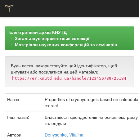
Skip
navigation
Електронний архів КНУТД
Загальноуніверситетські колекції
Матеріали наукових конференцій та семінарів
Будь ласка, використовуйте цей ідентифікатор, щоб
цитувати або посилатися на цей матеріал:
https://er.knutd.edu.ua/handle/123456789/25184
Назва:
Properties of cryohydrogels based on calendula
extract
Інші назви:
Властивості кріогідрогелів на основі екстракту
календули
Автори:
Denysenko, Vitalina