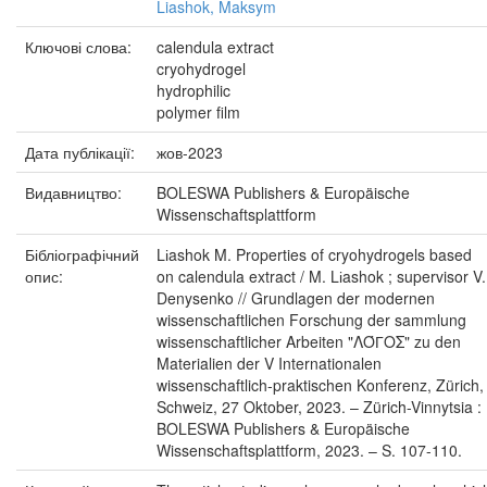
Liashok, Maksym
Ключові слова:
calendula extract
cryohydrogel
hydrophilic
polymer film
Дата публікації:
жов-2023
Видавництво:
BOLESWA Publishers & Europäische
Wissenschaftsplattform
Бібліографічний
Lіashok M. Properties of cryohydrogels based
опис:
on calendula extract / M. Lіashok ; supervisor V.
Denysenko // Grundlagen der modernen
wissenschaftlichen Forschung der sammlung
wissenschaftlicher Arbeiten "ΛΌГOΣ" zu den
Materialien der V Internationalen
wissenschaftlich-praktischen Konferenz, Zürich,
Schweiz, 27 Oktober, 2023. – Zürich-Vinnytsia :
BOLESWA Publishers & Europäische
Wissenschaftsplattform, 2023. – S. 107-110.