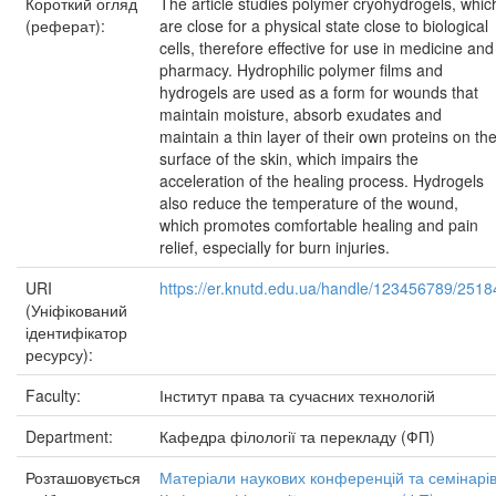
Короткий огляд
The article studies polymer cryohydrogels, whic
(реферат):
are close for a physical state close to biological
cells, therefore effective for use in medicine and
pharmacy. Hydrophilic polymer films and
hydrogels are used as a form for wounds that
maintain moisture, absorb exudates and
maintain a thin layer of their own proteins on th
surface of the skin, which impairs the
acceleration of the healing process. Hydrogels
also reduce the temperature of the wound,
which promotes comfortable healing and pain
relief, especially for burn injuries.
URI
https://er.knutd.edu.ua/handle/123456789/2518
(Уніфікований
ідентифікатор
ресурсу):
Faculty:
Інститут права та сучасних технологій
Department:
Кафедра філології та перекладу (ФП)
Розташовується
Матеріали наукових конференцій та семінарі