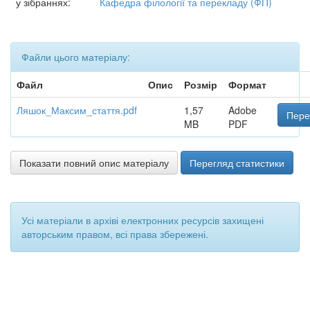
у зібраннях:
Кафедра філології та перекладу (ФП)
Файли цього матеріалу:
Файл
Опис
Розмір
Формат
Ляшок_Максим_стаття.pdf
1,57
Adobe
Пере
MB
PDF
Показати повний опис матеріалу
Перегляд статистики
Усі матеріали в архіві електронних ресурсів захищені
авторським правом, всі права збережені.