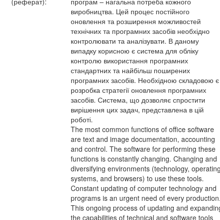
(реферат):
програм – нагальна потреба кожного
виробництва. Цей процес постійного
оновлення та розширення можливостей
технічних та програмних засобів необхідно
контролювати та аналізувати. В даному
випадку корисною є система для обліку
контролю використання програмних
стандартних та найбільш поширених
програмних засобів. Необхідною складовою є
розробка стратегії оновлення програмних
засобів. Система, що дозволяє спростити
вирішення цих задач, представлена в цій
роботі.
The most common functions of office software
are text and image documentation, accounting
and control. The software for performing these
functions is constantly changing. Changing and
diversifying environments (technology, operatin
systems, and browsers) to use these tools.
Constant updating of computer technology and
programs is an urgent need of every production
This ongoing process of updating and expandin
the capabilities of technical and software tools