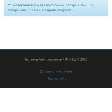
Усі матеріали в архіві електронних ресурсів захищені
авторським правом, всі права збережені.
Інституційний репозитарій КНУТД © 2026
Зворотний зв’язок
Карта сайту