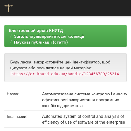
Skip
navigation
Електронний архів КНУТД
Загальноуніверситетські колекції
Наукові публікації (статті)
Будь ласка, використовуйте цей ідентифікатор, щоб
цитувати або посилатися на цей матеріал:
https://er.knutd.edu.ua/handle/123456789/25214
Назва:
Автоматизована система контролю і аналізу
ефективності використання програмних
засобів підприємства
Інші назви:
Automated system of control and analysis of
efficiency of use of software of the enterprise