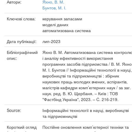
Автори:
Яхно, В. М.
Бунтов, М. І.
Ключові слова:
керування запасами
моделі даних
автоматизована система
Дата публікації:
лип-2023
Бібліографічний
Яхно В. М. Автоматизована система контрол
опис:
і аналізу ефективності використання
програмних засобів підприємства / В. М. Яхно
М. І. Бунтов // Інформаційні технології в науці,
виробництві та підприємництві : збірник
наукових праць молодих вчених, аспірантів,
магістрів кафедри комп’ютерних наук / за заг.
наук. ред. В. Ю. Щербаня. – Київ : ТОВ
"Фастбінд Україна", 2023. – C. 216-219.
Source:
Інформаційні технології в науці, виробництві
та підприємництві
Короткий огляд
Постійне оновлення комп’ютерної техніки та