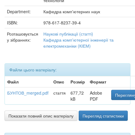
технологій
Department:
Кафедра комп'ютерних наук
ISBN:
978-617-8237-39-4
Розташовується
Наукові публікації (статті)
у зібраннях:
Кафедра комп'ютерної інженерії та
електромеханіки (КІЕМ)
Файли цього матеріалу:
Файл
Опис
Розмір
Формат
БУНТОВ_merged.pdf
стаття
677,72
Adobe
Перегляну
kB
PDF
Показати повний опис матеріалу
Перегляд статистики