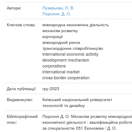
Автори:
Пузирьова, П. В.
Порохня, Д. О.
Ключові слова:
міжнародна економічна діяльність
механізм розвитку
корпорації
міжнародний ринок
транскордонне співробітництво
international economic activity
development mechanism
corporations
international market
cross-border cooperation
Дата публікації:
гру-2023
Видавництво:
Київський національний університет
технологій та дизайну
Бібліографічний
Порохня Д. О. Механізм розвитку міжнародно
опис:
економічної діяльності : кваліфікаційна робот
за спеціальністю 051 Економіка / Д. О.