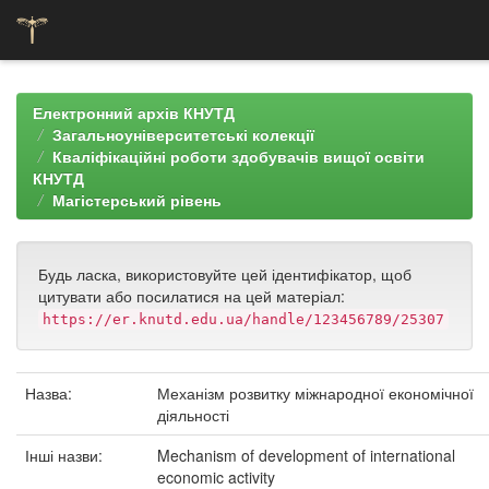
Skip
navigation
Електронний архів КНУТД
Загальноуніверситетські колекції
Кваліфікаційні роботи здобувачів вищої освіти
КНУТД
Магістерський рівень
Будь ласка, використовуйте цей ідентифікатор, щоб
цитувати або посилатися на цей матеріал:
https://er.knutd.edu.ua/handle/123456789/25307
Назва:
Механізм розвитку міжнародної економічної
діяльності
Інші назви:
Mechanism of development of international
economic activity