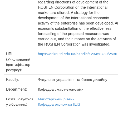
regarding directions of development of the
ROSHEN Corporation on the international
market are offered. A strategy for the
development of the international economic
activity of the enterprise has been developed. A
economic substantiation of the effectiveness,
forecasting of the proposed measures was
carried out, and their impact on the activities of
the ROSHEN Corporation was investigated.
URI
https://er.knutd.edu.ua/handle/123456789/2530
(Уніфікований
ідентифікатор
ресурсу):
Faculty:
Факультет управління та бізнес-дизайну
Department:
Кафедра смарт-економіки
Розташовується
Магістерський рівень
у зібраннях:
Кафедра економіки (ЕК)