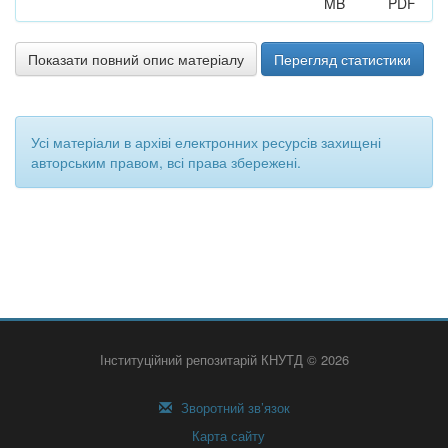
MB
PDF
Показати повний опис матеріалу
Перегляд статистики
Усі матеріали в архіві електронних ресурсів захищені
авторським правом, всі права збережені.
Інституційний репозитарій КНУТД © 2026
Зворотний зв’язок
Карта сайту