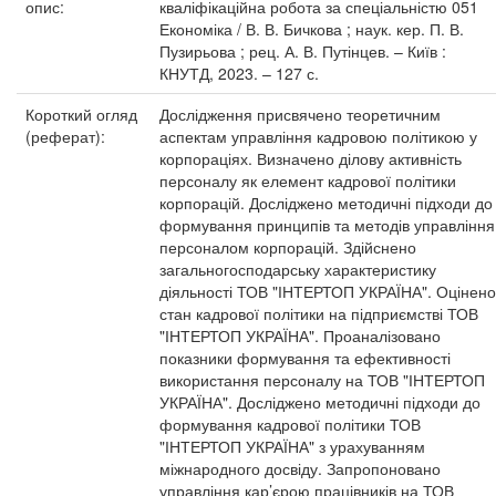
опис:
кваліфікаційна робота за спеціальністю 051
Економіка / В. В. Бичкова ; наук. кер. П. В.
Пузирьова ; рец. А. В. Путінцев. – Київ :
КНУТД, 2023. – 127 с.
Короткий огляд
Дослідження присвячено теоретичним
(реферат):
аспектам управління кадровою політикою у
корпораціях. Визначено ділову активність
персоналу як елемент кадрової політики
корпорацій. Досліджено методичні підходи до
формування принципів та методів управління
персоналом корпорацій. Здійснено
загальногосподарську характеристику
діяльності ТОВ "ІНТЕРТОП УКРАЇНА". Оцінено
стан кадрової політики на підприємстві ТОВ
"ІНТЕРТОП УКРАЇНА". Проаналізовано
показники формування та ефективності
використання персоналу на ТОВ "ІНТЕРТОП
УКРАЇНА". Досліджено методичні підходи до
формування кадрової політики ТОВ
"ІНТЕРТОП УКРАЇНА" з урахуванням
міжнародного досвіду. Запропоновано
управління кар’єрою працівників на ТОВ