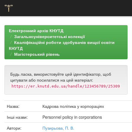
Skip
navigation
Електронний архів КНУТД
Загальноуніверситетські колекції
Кваліфікаційні роботи здобувачів вищої освіти
КНУТД
Магістерський рівень
Будь ласка, використовуйте цей ідентифікатор, щоб
цитувати або посилатися на цей матеріал:
https://er.knutd.edu.ua/handle/123456789/25309
Назва:
Кадрова політика у корпораціях
Інші назви:
Personnel policy in corporations
Автори:
Пузирьова, П. В.