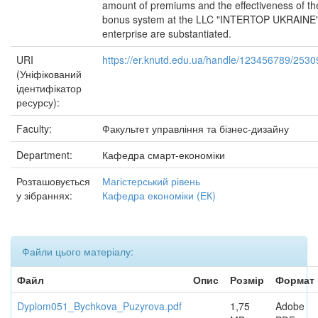
amount of premiums and the effectiveness of th
bonus system at the LLC "INTERTOP UKRAINE
enterprise are substantiated.
URI
https://er.knutd.edu.ua/handle/123456789/2530
(Уніфікований
ідентифікатор
ресурсу):
Faculty:
Факультет управління та бізнес-дизайну
Department:
Кафедра смарт-економіки
Розташовується
Магістерський рівень
у зібраннях:
Кафедра економіки (ЕК)
Файли цього матеріалу:
Файл
Опис
Розмір
Формат
Dyplom051_Bychkova_Puzyrova.pdf
1,75
Adobe