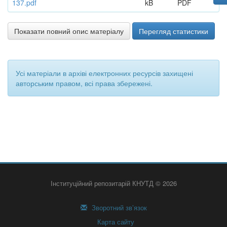
137.pdf
kB
PDF
Показати повний опис матеріалу
Перегляд статистики
Усі матеріали в архіві електронних ресурсів захищені
авторським правом, всі права збережені.
Інституційний репозитарій КНУТД © 2026
Зворотний зв’язок
Карта сайту