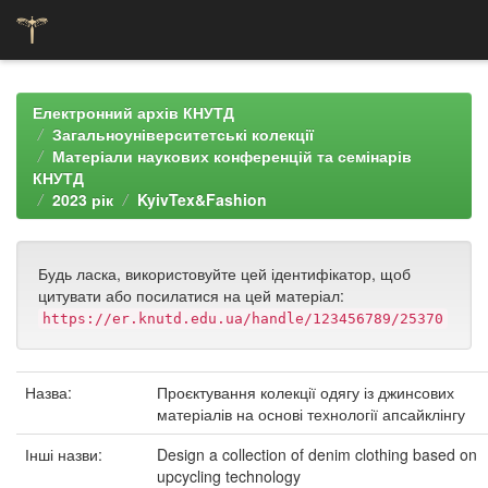
Skip
navigation
Електронний архів КНУТД
Загальноуніверситетські колекції
Матеріали наукових конференцій та семінарів
КНУТД
2023 рік
KyivTex&Fashion
Будь ласка, використовуйте цей ідентифікатор, щоб
цитувати або посилатися на цей матеріал:
https://er.knutd.edu.ua/handle/123456789/25370
Назва:
Проєктування колекції одягу із джинсових
матеріалів на основі технології апсайклінгу
Інші назви:
Design a collection of denim clothing based on
upcycling technology