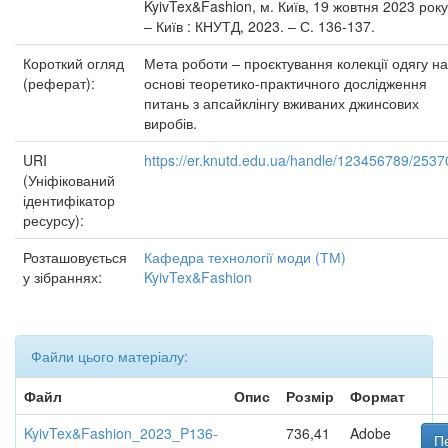
KyivTex&Fashion, м. Київ, 19 жовтня 2023 року
– Київ : КНУТД, 2023. – С. 136-137.
Короткий огляд
Мета роботи – проєктування колекції одягу на
(реферат):
основі теоретико-практичного дослідження
питань з апсайклінгу вживаних джинсових
виробів.
URI
https://er.knutd.edu.ua/handle/123456789/2537
(Уніфікований
ідентифікатор
ресурсу):
Розташовується
Кафедра технології моди (ТМ)
у зібраннях:
KyivTex&Fashion
Файли цього матеріалу:
Файл
Опис
Розмір
Формат
KyivTex&Fashion_2023_P136-
736,41
Adobe
П