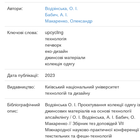
Автори:
Водзінська, О. І.
Бабич, А. І.
Макаренко, Олександр
Ключові слова:
upcycling
технологія
печворк
еко-дизайн
джинсові матеріали
колекція одягу
Дата публікації:
2023
Видавництво:
Київський національний університет
технологій та дизайну
Бібліографічний
Водзінська О. І. Проєктування колекції одягу із
опис:
джинсових матеріалів на основі технології
апсайклінгу / О. І. Водзінська, А. І. Бабич, О.
Макаренко // Збірник тез доповідей VІІ
Міжнародної науково-практичної конференції
текстильних та фешн-технологій