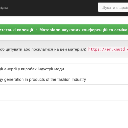
відка
тетські колекції
Матеріали наукових конференцій та семін
щоб цитувати або посилатися на цей матеріал:
https://er.knutd.
ії енергії у виробах індустрії моди
y generation in products of the fashion industry