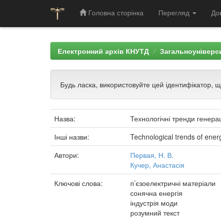
Головна сторінка
Перегляд
До
Skip
navigation
Електронний архів КНУТД
Загальноуніверси
Будь ласка, використовуйте цей ідентифікатор, 
Назва:
Технологічні тренди генерац
Інші назви:
Technological trends of energ
Автори:
Первая, Н. В.
Кучер, Анастасія
Ключові слова:
п’єзоелектричні матеріали
сонячна енергія
індустрія моди
розумний текст