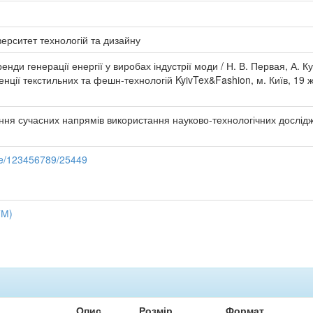
верситет технологій та дизайну
енди генерації енергії у виробах індустрії моди / Н. В. Первая, А. К
ції текстильних та фешн-технологій KyivTex&Fashion, м. Київ, 19 жо
я сучасних напрямів використання науково-технологічних досліджень
dle/123456789/25449
ТМ)
Опис
Розмір
Формат