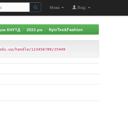
Мова
Вхід:
арів КНУТД
2023 рік
KyivTex&Fashion
edu.ua/handle/123456789/25449