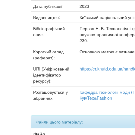
Дата публікації:
2023
Видавництво:
Київський національний уні
Бібліографічний
Первая Н. В. Технологічні тр
опис:
науково-практичної конферен
230.
Короткий огляд
Основною метою є визначенн
(реферат):
URI (Уніфікований
https://er.knutd.edu.ua/han
ідентифікатор
ресурсу):
Розташовується у
Кафедра технології моди (
зібраннях:
KyivTex&Fashion
Файли цього матеріалу:
Файл