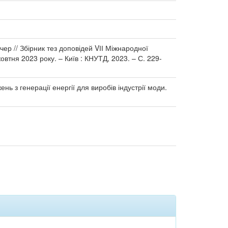
учер // Збірник тез доповідей VІІ Міжнародної
втня 2023 року. – Київ : КНУТД, 2023. – С. 229-
 з генерації енергії для виробів індустрії моди.