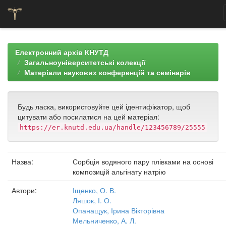
Skip
navigation
Електронний архів КНУТД
Загальноуніверситетські колекції
Матеріали наукових конференцій та семінарів
Будь ласка, використовуйте цей ідентифікатор, щоб
цитувати або посилатися на цей матеріал:
https://er.knutd.edu.ua/handle/123456789/25555
Назва:
Сорбція водяного пару плівками на основі
композицій альгінату натрію
Автори:
Іщенко, О. В.
Ляшок, І. О.
Опанащук, Ірина Вікторівна
Мельниченко, А. Л.