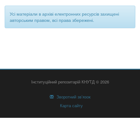
Усі матеріали в архіві електронних ресурсів захищені
авторським правом, всі права збережені.
Інституційний репозитарій КНУТД © 2026
Зворотний зв’язок
Карта сайту