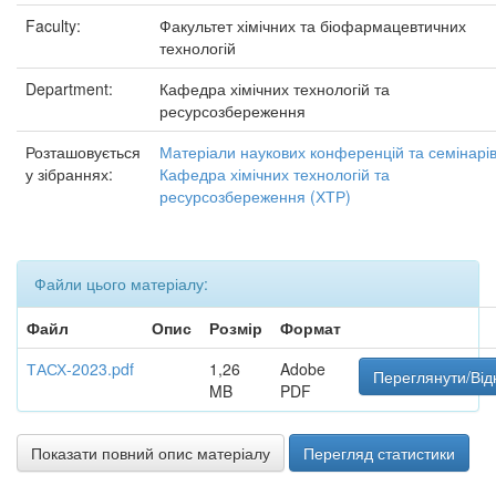
Faculty:
Факультет хімічних та біофармацевтичних
технологій
Department:
Кафедра хімічних технологій та
ресурсозбереження
Розташовується
Матеріали наукових конференцій та семінарі
у зібраннях:
Кафедра хімічних технологій та
ресурсозбереження (ХТР)
Файли цього матеріалу:
Файл
Опис
Розмір
Формат
ТАСХ-2023.pdf
1,26
Adobe
Переглянути/Від
MB
PDF
Показати повний опис матеріалу
Перегляд статистики