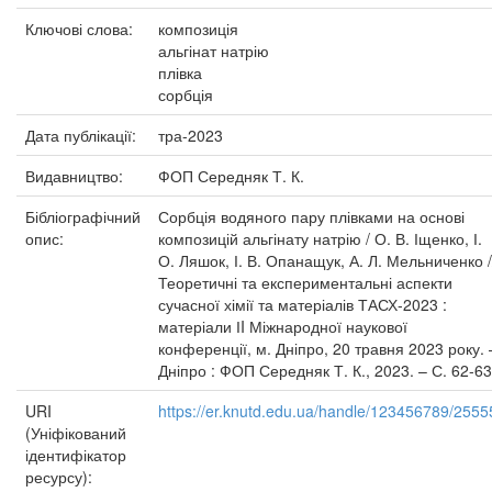
Ключові слова:
композиція
альгінат натрію
плівка
сорбція
Дата публікації:
тра-2023
Видавництво:
ФОП Середняк Т. К.
Бібліографічний
Сорбція водяного пару плівками на основі
опис:
композицій альгінату натрію / О. В. Іщенко, І.
О. Ляшок, І. В. Опанащук, А. Л. Мельниченко /
Теоретичні та експериментальні аспекти
сучасної хімії та матеріалів ТАСХ-2023 :
матеріали ІI Міжнародної наукової
конференції, м. Дніпро, 20 травня 2023 року. 
Дніпро : ФОП Середняк Т. К., 2023. – С. 62-63
URI
https://er.knutd.edu.ua/handle/123456789/2555
(Уніфікований
ідентифікатор
ресурсу):