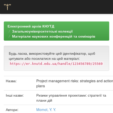
Skip
navigation
Електронний архів КНУТД
Загальноуніверситетські колекції
Матеріали наукових конференцій та семінарів
Будь ласка, використовуйте цей ідентифікатор, щоб
цитувати або посилатися на цей матеріал:
https://er.knutd.edu.ua/handle/123456789/25569
Назва:
Project management risks: strategies and actio
plans
Інші назви:
Ризики управління проектами: стратегії та
плани дій
Автори:
Momot, Y. Y.