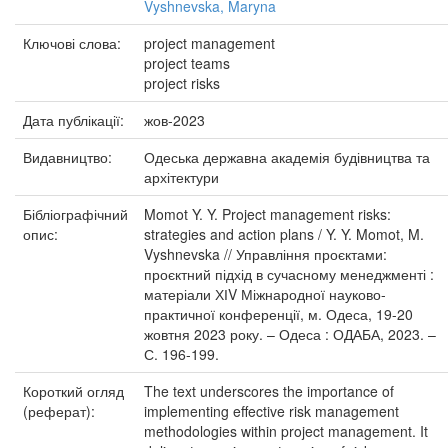
Vyshnevska, Maryna
Ключові слова:
project management
project teams
project risks
Дата публікації:
жов-2023
Видавництво:
Одеська державна академія будівництва та
архітектури
Бібліографічний
Momot Y. Y. Project management risks:
опис:
strategies and action plans / Y. Y. Momot, M.
Vyshnevska // Управління проєктами:
проєктний підхід в сучасному менеджменті :
матеріали ХІV Міжнародної науково-
практичної конференції, м. Одеса, 19-20
жовтня 2023 року. – Одеса : ОДАБА, 2023. –
С. 196-199.
Короткий огляд
The text underscores the importance of
(реферат):
implementing effective risk management
methodologies within project management. It