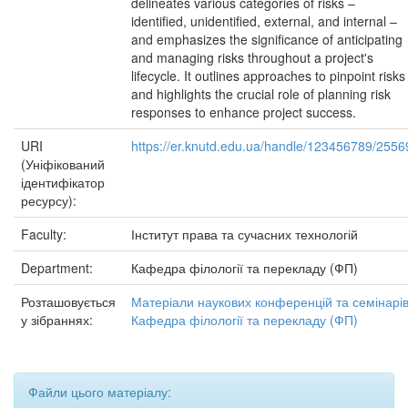
delineates various categories of risks –
identified, unidentified, external, and internal –
and emphasizes the significance of anticipating
and managing risks throughout a project's
lifecycle. It outlines approaches to pinpoint risks
and highlights the crucial role of planning risk
responses to enhance project success.
URI
https://er.knutd.edu.ua/handle/123456789/2556
(Уніфікований
ідентифікатор
ресурсу):
Faculty:
Інститут права та сучасних технологій
Department:
Кафедра філології та перекладу (ФП)
Розташовується
Матеріали наукових конференцій та семінарі
у зібраннях:
Кафедра філології та перекладу (ФП)
Файли цього матеріалу: