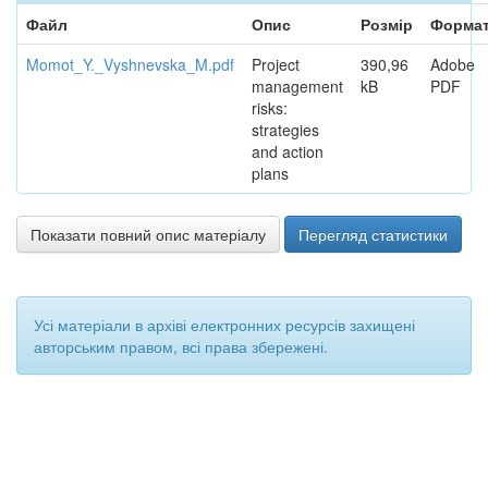
Файл
Опис
Розмір
Форма
Momot_Y._Vyshnevska_M.pdf
Project
390,96
Adobe
management
kB
PDF
risks:
strategies
and action
plans
Показати повний опис матеріалу
Перегляд статистики
Усі матеріали в архіві електронних ресурсів захищені
авторським правом, всі права збережені.