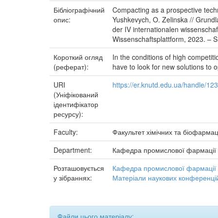
Бібліографічний
Compacting as a prospective techno
опис:
Yushkevych, O. Zelinska // Grund
der IV internationalen wissenscha
Wissenschaftsplattform, 2023. – S
Короткий огляд
In the conditions of high competi
(реферат):
have to look for new solutions to 
URI
https://er.knutd.edu.ua/handle/1
(Уніфікований
ідентифікатор
ресурсу):
Faculty:
Факультет хімічних та біофармац
Department:
Кафедра промислової фармації
Розташовується
Кафедра промислової фармації
у зібраннях:
Матеріали наукових конференцій
Файли цього матеріалу: