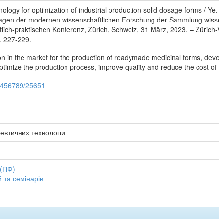
logy for optimization of industrial production solid dosage forms / Ye.
lagen der modernen wissenschaftlichen Forschung der Sammlung wisse
ftlich-praktischen Konferenz, Zürich, Schweiz, 31 März, 2023. – Züri
. 227-229.
tion in the market for the production of readymade medicinal forms, d
optimize the production process, improve quality and reduce the cost of
23456789/25651
евтичних технологій
 (ПФ)
 та семінарів