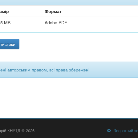
змір
Формат
55 MB
Adobe PDF
тистики
щені авторським правом, всі права збережені.
тарій КНУТД © 2026
Зворотний зв