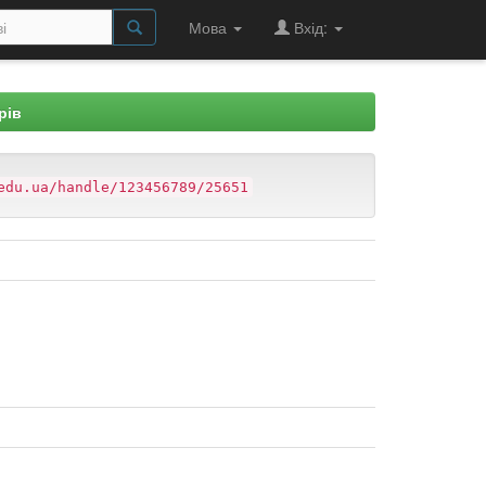
Мова
Вхід:
рів
edu.ua/handle/123456789/25651