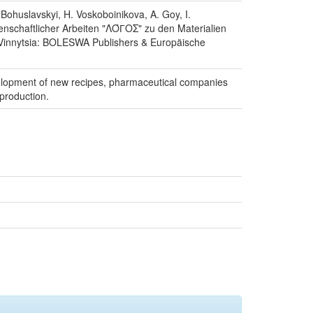
 Bohuslavskyi, H. Voskoboinikova, A. Goy, I.
nschaftlicher Arbeiten "ΛΌГOΣ" zu den Materialien
ch-Vinnytsia: BOLESWA Publishers & Europäische
evelopment of new recipes, pharmaceutical companies
 production.