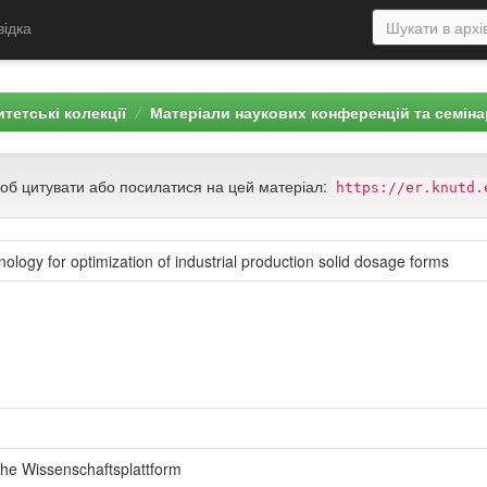
відка
тетські колекції
Матеріали наукових конференцій та семіна
щоб цитувати або посилатися на цей матеріал:
https://er.knutd.
logy for optimization of industrial production solid dosage forms
e Wissenschaftsplattform