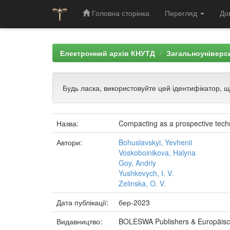
Головна сторінка
Перегляд
До
Skip
navigation
Електронний архів КНУТД
Загальноуніверси
Будь ласка, використовуйте цей ідентифікатор, 
Назва:
Compacting as a prospective techno
Автори:
Bohuslavskyi, Yevhenii
Voskoboinikova, Halyna
Goy, Andriy
Yushkevych, I. V.
Zelinska, O. V.
Дата публікації:
бер-2023
Видавництво:
BOLESWA Publishers & Europäisch