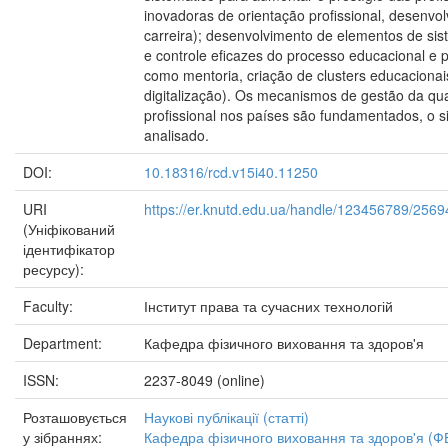
inovadoras de orientação profissional, desenvo
carreira); desenvolvimento de elementos de sis
e controle eficazes do processo educacional e p
como mentoria, criação de clusters educacionai
digitalização). Os mecanismos de gestão da qu
profissional nos países são fundamentados, o s
analisado.
DOI:
10.18316/rcd.v15i40.11250
URI
https://er.knutd.edu.ua/handle/123456789/2569
(Уніфікований
ідентифікатор
ресурсу):
Faculty:
Інститут права та сучасних технологій
Department:
Кафедра фізичного виховання та здоров'я
ISSN:
2237-8049 (online)
Розташовується
Наукові публікації (статті)
у зібраннях:
Кафедра фізичного виховання та здоров'я (Ф