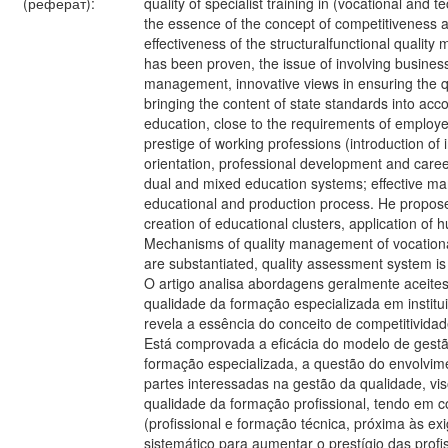
(реферат):
quality of specialist training in (vocational and t
the essence of the concept of competitivenes
effectiveness of the structuralfunctional quality
has been proven, the issue of involving business
management, innovative views in ensuring the qua
bringing the content of state standards into acc
education, close to the requirements of employe
prestige of working professions (introduction of 
orientation, professional development and care
dual and mixed education systems; effective ma
educational and production process. He propose
creation of educational clusters, application of h
Mechanisms of quality management of vocational
are substantiated, quality assessment system is
O artigo analisa abordagens geralmente aceite
qualidade da formação especializada em instituiç
revela a essência do conceito de competitivi
Está comprovada a eficácia do modelo de gestão
formação especializada, a questão do envolvim
partes interessadas na gestão da qualidade, vi
qualidade da formação profissional, tendo em 
(profissional e formação técnica, próxima às e
sistemático para aumentar o prestígio das profi