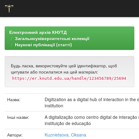
Skip
navigation
Електронний архів КНУТД
Загальноуніверситетські колекції
Наукові публікації (статті)
Будь ласка, використовуйте цей ідентифікатор, щоб
цитувати або посилатися на цей матеріал:
https://er.knutd.edu.ua/handle/123456789/25694
Назва:
Digitization as a digital hub of interaction in t
institution
Інші назви:
A digitalização como centro digital de interaç
instituição de educação
Автори:
Kuznietsova, Oksana