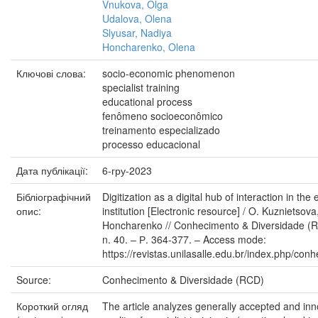
Vnukova, Olga
Udalova, Olena
Slyusar, Nadiya
Honcharenko, Olena
Ключові слова:
socio-economic phenomenon
specialist training
educational process
fenômeno socioeconômico
treinamento especializado
processo educacional
Дата публікації:
6-гру-2023
Бібліографічний
Digitization as a digital hub of interaction in t
опис:
institution [Electronic resource] / O. Kuznietsov
Honcharenko // Conhecimento & Diversidade (RCD)
n. 40. – Р. 364-377. – Access mode:
https://revistas.unilasalle.edu.br/index.php/co
Source:
Conhecimento & Diversidade (RCD)
Короткий огляд
The article analyzes generally accepted and in