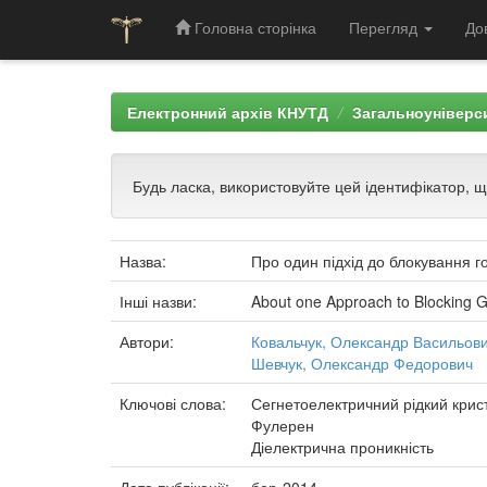
Головна сторінка
Перегляд
До
Skip
navigation
Електронний архів КНУТД
Загальноуніверси
Будь ласка, використовуйте цей ідентифікатор, 
Назва:
Про один підхід до блокування г
Інші назви:
About one Approach to Blocking Go
Автори:
Ковальчук, Олександр Васильов
Шевчук, Олександр Федорович
Ключові слова:
Сегнетоелектричний рідкий крис
Фулерен
Діелектрична проникність