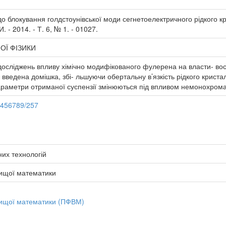
 до блокування голдстоунівської моди сегнетоелектричного рідкого к
 2014. - Т. 6, № 1. - 01027.
ОЇ ФІЗИКИ
досліджень впливу хімічно модифікованого фулерена на власти- вост
ведена домішка, збі- льшуючи обертальну в’язкість рідкого кристал
араметри отриманої суспензії змінюються під впливом немонохрома
23456789/257
них технологій
вищої математики
вищої математики (ПФВМ)