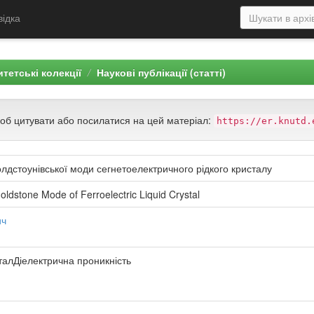
відка
тетські колекції
Наукові публікації (статті)
щоб цитувати або посилатися на цей матеріал:
https://er.knutd.
олдстоунівської моди сегнетоелектричного рідкого кристалу
ldstone Mode of Ferroelectric Liquid Crystal
ич
талДіелектрична проникність