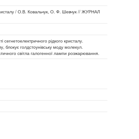
ристалу / О.В. Ковальчук, О. Ф. Шевчук // ЖУРНАЛ
і сегнетоелектричного рідкого кристалу.
у, блокує голдстоунівську моду молекул.
тичного світла галогенної лампи розжарювання.