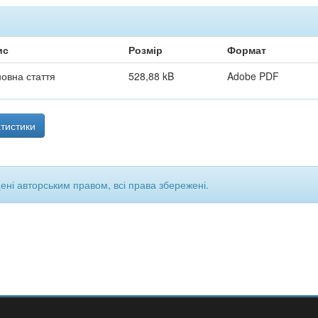
ис
Розмір
Формат
овна стаття
528,88 kB
Adobe PDF
тистики
щені авторським правом, всі права збережені.