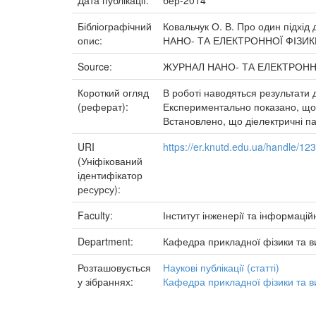
Дата публікації:
бер-2014
Бібліографічний
Ковальчук О. В. Про один підхід
опис:
НАНО- ТА ЕЛЕКТРОННОЇ ФІЗИКИ. -
Source:
ЖУРНАЛ НАНО- ТА ЕЛЕКТРОНН
Короткий огляд
В роботі наводяться результати 
(реферат):
Експериментально показано, що в
Встановлено, що діелектричні п
URI
https://er.knutd.edu.ua/handle/1
(Уніфікований
ідентифікатор
ресурсу):
Faculty:
Інститут інженерії та інформацій
Department:
Кафедра прикладної фізики та 
Розташовується
Наукові публікації (статті)
у зібраннях:
Кафедра прикладної фізики та 