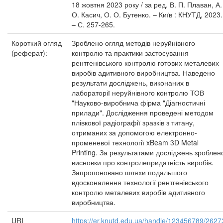
18 жовтня 2023 року / за ред. В. П. Плаван, А.
О. Касич, О. О. Бутенко. – Київ : КНУТД, 2023.
– С. 257-265.
Короткий огляд
Зроблено огляд методів неруйнівного
(реферат):
контролю та практики застосування
рентгенівського контролю готових металевих
виробів адитивного виробництва. Наведено
результати досліджень, виконаних в
лабораторії неруйнівного контролю ТОВ
"Науково-виробнича фірма "Діагностичні
прилади". Дослідження проведені методом
плівкової радіографії зразків з титану,
отриманих за допомогою електронно-
променевої технології xBeam 3D Metal
Printing. За результатами досліджень зроблен
висновки про контролепридатність виробів.
Запропоновано шляхи подальшого
вдосконалення технології рентгенівського
контролю металевих виробів адитивного
виробництва.
URI
https://er.knutd.edu.ua/handle/123456789/2627