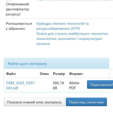
(Уніфікований
ідентифікатор
ресурсу):
Розташовується
Кафедра хімічних технологій та
у зібраннях:
ресурсозбереження (ХТР)
Освіта для сталого майбутнього: екологічні,
технологічні, економічні і соціокультурні
питання
Файли цього матеріалу:
Файл
Опис
Розмір
Формат
OSM_2023_Р257-
580,78
Adobe
Переглянути/
265.pdf
kB
PDF
Показати повний опис матеріалу
Перегляд статистики