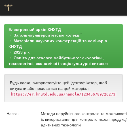
Skip
navigation
Електронний архів КНУТД
Загальноуніверситетські колекції
Матеріали наукових конференцій та семінарів
КНУТД
2023 рік
Освіта для сталого майбутнього: екологічні,
технологічні, економічні і соціокультурні питання
Будь ласка, використовуйте цей ідентифікатор, щоб
цитувати або посилатися на цей матеріал:
https://er.knutd.edu.ua/handle/123456789/26273
Назва:
Методи неруйнівного контролю та можливості
їх використання для контролю якості продукці
адитивних технологій