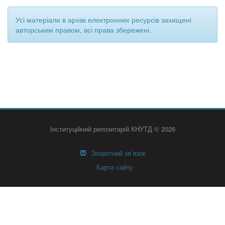
Усі матеріали в архіві електронних ресурсів захищені
авторським правом, всі права збережені.
Інституційний репозитарій КНУТД © 2026
Зворотний зв’язок
Карта сайту