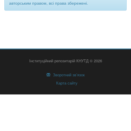
авторським правом, всі права збережені.
Інституційний репозитарій КНУТД © 2026
Зворотний зв’язок
Карта сайту