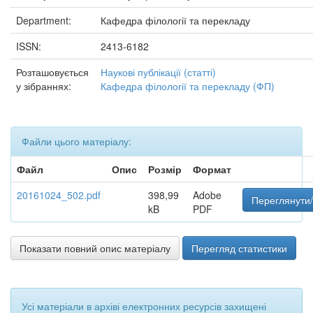
Department:
Кафедра філології та перекладу
ISSN:
2413-6182
Розташовується
Наукові публікації (статті)
у зібраннях:
Кафедра філології та перекладу (ФП)
Файли цього матеріалу:
Файл
Опис
Розмір
Формат
20161024_502.pdf
398,99
Adobe
Переглянути/
kB
PDF
Показати повний опис матеріалу
Перегляд статистики
Усі матеріали в архіві електронних ресурсів захищені