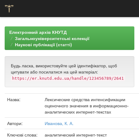
Skip
navigation
Електронний архів КНУТД
Загальноуніверситетські колекції
Наукові публікації (статті)
Будь ласка, використовуйте цей ідентифікатор, щоб
цитувати або посилатися на цей матеріал:
https://er.knutd.edu.ua/handle/123456789/2641
Назва:
Лексические средства интенсификации
оценочного значения в информационно-
аналитических интернет-текстах
Автори:
Иванова, К. А.
Ключові слова:
аналитический интернет-текст