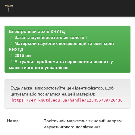
Skip
navigation
Електронний архів КНУТД
Загальноуніверситетські колекції
Матеріали наукових конференцій та семінарів
КНУТД
2015 рік
Актуальні проблеми та перспективи розвитку
маркетингового управління
Будь ласка, використовуйте цей ідентифікатор, щоб
цитувати або посилатися на цей матеріал:
https://er.knutd.edu.ua/handle/123456789/26436
Назва:
Політичний маркетинг як новий напрям
маркетингового дослідження