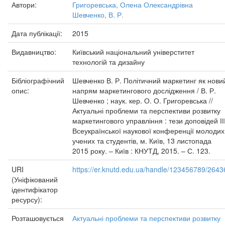
Автори:
Григоревська, Олена Олександрівна
Шевченко, В. Р.
Дата публікації:
2015
Видавництво:
Київський національний універститет
технологій та дизайну
Бібліографічний
Шевченко В. Р. Політичний маркетинг як нови
опис:
напрям маркетингового дослідження / В. Р.
Шевченко ; наук. кер. О. О. Григоревська //
Актуальні проблеми та перспективи розвитку
маркетингового управління : тези доповідей ІІ
Всеукраїнської наукової конференції молодих
учених та студентів, м. Київ, 13 листопада
2015 року. – Київ : КНУТД, 2015. – С. 123.
URI
https://er.knutd.edu.ua/handle/123456789/2643
(Уніфікований
ідентифікатор
ресурсу):
Розташовується
Актуальні проблеми та перспективи розвитку