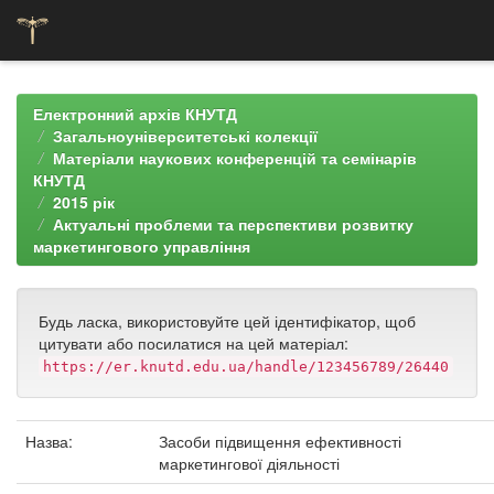
Skip
navigation
Електронний архів КНУТД
Загальноуніверситетські колекції
Матеріали наукових конференцій та семінарів
КНУТД
2015 рік
Актуальні проблеми та перспективи розвитку
маркетингового управління
Будь ласка, використовуйте цей ідентифікатор, щоб
цитувати або посилатися на цей матеріал:
https://er.knutd.edu.ua/handle/123456789/26440
Назва:
Засоби підвищення ефективності
маркетингової діяльності