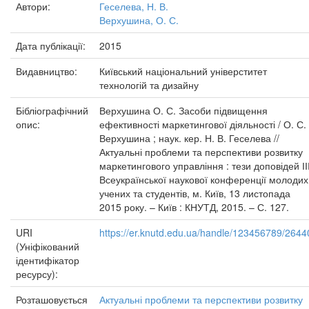
Автори:
Геселева, Н. В.
Верхушина, О. С.
Дата публікації:
2015
Видавництво:
Київський національний універститет
технологій та дизайну
Бібліографічний
Верхушина О. С. Засоби підвищення
опис:
ефективності маркетингової діяльності / О. С.
Верхушина ; наук. кер. Н. В. Геселева //
Актуальні проблеми та перспективи розвитку
маркетингового управління : тези доповідей ІІ
Всеукраїнської наукової конференції молодих
учених та студентів, м. Київ, 13 листопада
2015 року. – Київ : КНУТД, 2015. – С. 127.
URI
https://er.knutd.edu.ua/handle/123456789/2644
(Уніфікований
ідентифікатор
ресурсу):
Розташовується
Актуальні проблеми та перспективи розвитку