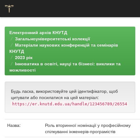
Skip
navigation
Електронний архів КНУТД
Загальноуніверситетські колекції
Матеріали наукових конференцій та семінарів
КНУТД
2023 рік
Інноватика в освіті, науці та бізнесі: виклики та
можливості
Будь ласка, використовуйте цей ідентифікатор, щоб
цитувати або посилатися на цей матеріал:
https://er.knutd.edu.ua/handle/123456789/26554
Назва:
Роль вторинної номінації у професійному
спілкуванні інженерів-програмістів