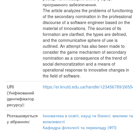
програмного забезпечення.
The article analyzes the problems of functioning
of the secondary nomination in the professional
discourse of a software engineer based on the
material of innovations. The sources of its
formation are clarified, the types are defined,
and the communicative sphere of use is
outlined. An attempt has also been made to
consider the game mechanism of secondary
nomination as a consequence of the trend of
social democratization and a means of
operational response to innovative changes in
the field of software.
URI
https://er.knutd.edu.ua/handle/123456789/2655
(Уніфікований
ідентифікатор
ресурсу):
Розташовується
Інноватика в освіті, науці та бізнесі: виклики та
у зібраннях:
можливості
Кафедра філології та перекладу (ФП)