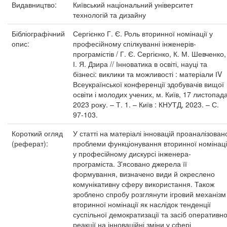
Видавництво:
Київський національний університет
технологій та дизайну
Бібліографічний
Сергієнко Г. Є. Роль вторинної номінації у
опис:
професійному спілкуванні інженерів-
програмістів / Г. Є. Сергієнко, К. М. Шевченко,
І. Я. Дзира // Інноватика в освіті, науці та
бізнесі: виклики та можливості : матеріали ІV
Всеукраїнської конференції здобувачів вищої
освіти і молодих учених, м. Київ, 17 листопад
2023 року. – Т. 1. – Київ : КНУТД, 2023. – С.
97-103.
Короткий огляд
У статті на матеріалі інновацій проаналізован
(реферат):
проблеми функціонування вторинної номінаці
у професійному дискурсі інженера-
програміста. З'ясовано джерела її
формування, визначено види й окреслено
комунікативну сферу використання. Також
зроблено спробу розглянути ігровий механізм
вторинної номінації як наслідок тенденції
суспільної демократизації та засіб оперативно
реакції на інноваційні зміни у сфері