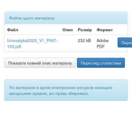
Файли цього матеріалу:
Файл
Опис
Розмір
Формат
Innovatyka2023_V1_P097-
232 kB
Adobe
Перег
103.pdf
PDF
Показати повний опис матеріалу
Перегляд статистики
Усі матеріали в архіві електронних ресурсів захищені
авторським правом, всі права збережені.