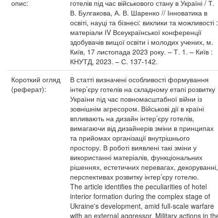
опис:
готелів під час військового стану в Україні / Т.
В. Булгакова, А. В. Шаренко // Інноватика в
освіті, науці та бізнесі: виклики та можливості :
матеріали ІV Всеукраїнської конференції
здобувачів вищої освіти і молодих учених, м.
Київ, 17 листопада 2023 року. – Т. 1. – Київ :
КНУТД, 2023. – С. 137-142.
Короткий огляд
В статті визначені особливості формування
(реферат):
інтер’єру готелів на складному етапі розвитку
України під час повномасштабної війни із
зовнішнім агресором. Військові дії в країні
впливають на дизайн інтер’єру готелів,
вимагаючи від дизайнерів зміни в принципах
та прийомах організації внутрішнього
простору. В роботі виявлені такі зміни у
використанні матеріалів, функціональних
рішеннях, естетичних перевагах, декоруванні,
перспективах розвитку інтер’єру готелю.
The article identifies the peculiarities of hotel
interior formation during the complex stage of
Ukraine's development, amid full-scale warfare
with an external aggressor. Military actions in th