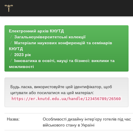
Skip
navigation
Електронний архів КНУТД
Загальноуніверситетські колекції
Матеріали наукових конференцій та семінарів
КНУТД
2023 рік
Інноватика в освіті, науці та бізнесі: виклики та
можливості
Будь ласка, використовуйте цей ідентифікатор, щоб
цитувати або посилатися на цей матеріал:
https://er.knutd.edu.ua/handle/123456789/26560
Назва:
Особливості дизайну інтер'єру готелів під час
військового стану в Україні