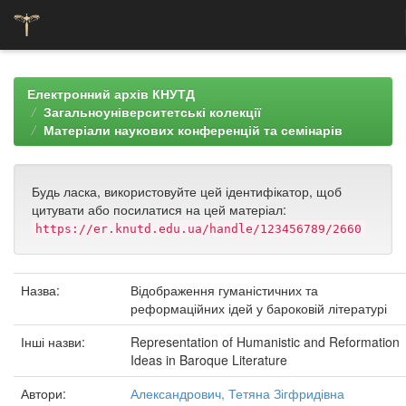
Skip
navigation
Електронний архів КНУТД
Загальноуніверситетські колекції
Матеріали наукових конференцій та семінарів
Будь ласка, використовуйте цей ідентифікатор, щоб
цитувати або посилатися на цей матеріал:
https://er.knutd.edu.ua/handle/123456789/2660
Назва:
Відображення гуманістичних та
реформаційних ідей у бароковій літературі
Інші назви:
Representation of Humanistic and Reformation
Ideas in Baroque Literature
Автори:
Александрович, Тетяна Зігфридівна