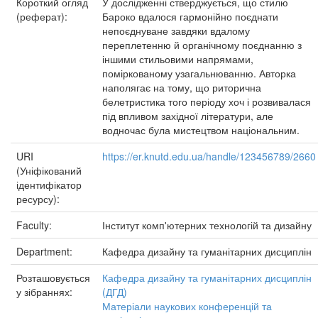
Короткий огляд
У дослідженні стверджується, що стилю
(реферат):
Бароко вдалося гармонійно поєднати
непоєднуване завдяки вдалому
переплетенню й органічному поєднанню з
іншими стильовими напрямами,
поміркованому узагальнюванню. Авторка
наполягає на тому, що риторична
белетристика того періоду хоч і розвивалася
під впливом західної літератури, але
водночас була мистецтвом національним.
URI
https://er.knutd.edu.ua/handle/123456789/2660
(Уніфікований
ідентифікатор
ресурсу):
Faculty:
Інститут комп'ютерних технологій та дизайну
Department:
Кафедра дизайну та гуманітарних дисциплін
Розташовується
Кафедра дизайну та гуманітарних дисциплін
у зібраннях:
(ДГД)
Матеріали наукових конференцій та