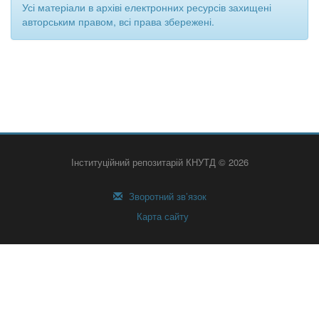
Усі матеріали в архіві електронних ресурсів захищені
авторським правом, всі права збережені.
Інституційний репозитарій КНУТД © 2026
Зворотний зв’язок
Карта сайту