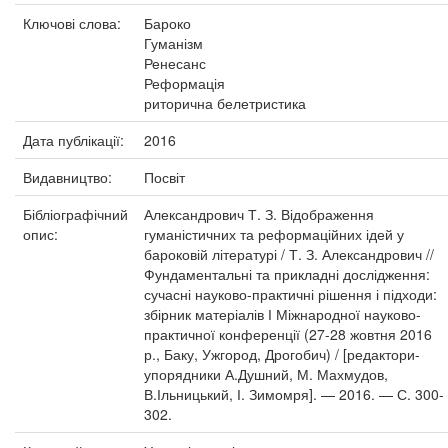
Ключові слова:
Бароко
Гуманізм
Ренесанс
Реформація
риторична белетристика
Дата публікації:
2016
Видавництво:
Посвіт
Бібліографічний
Александрович Т. З. Відображення
опис:
гуманістичних та реформаційних ідей у
бароковій літературі / Т. З. Александрович //
Фундаментальні та прикладні дослідження:
сучасні науково-практичні рішення і підходи:
збірник матеріалів І Міжнародної науково-
практичної конференції (27-28 жовтня 2016
р., Баку, Ужгород, Дрогобич) / [редактори-
упорядники А.Душний, М. Махмудов,
В.Ільницький, І. Зимомря]. — 2016. — С. 300-
302.