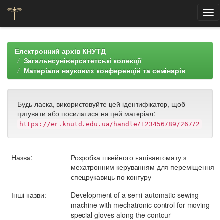
Skip
navigation
Електронний архів КНУТД
Загальноуніверситетські колекції
Матеріали наукових конференцій та семінарів
Будь ласка, використовуйте цей ідентифікатор, щоб
цитувати або посилатися на цей матеріал:
https://er.knutd.edu.ua/handle/123456789/26772
Назва:
Розробка швейного напівавтомату з
мехатронним керуванням для переміщення
спецрукавиць по контуру
Інші назви:
Development of a semi-automatic sewing
machine with mechatronic control for moving
special gloves along the contour