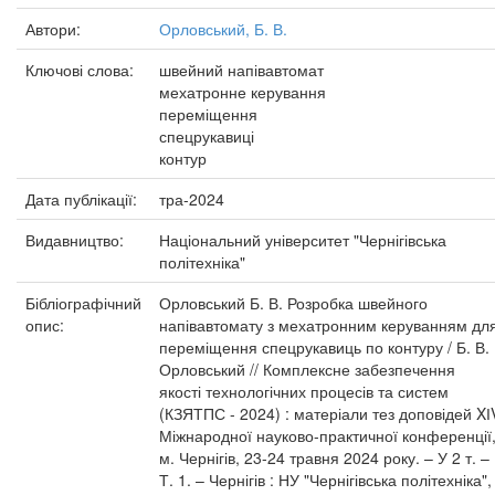
Автори:
Орловський, Б. В.
Ключові слова:
швейний напівавтомат
мехатронне керування
переміщення
спецрукавиці
контур
Дата публікації:
тра-2024
Видавництво:
Національний університет "Чернігівська
політехніка"
Бібліографічний
Орловський Б. В. Розробка швейного
опис:
напівавтомату з мехатронним керуванням дл
переміщення спецрукавиць по контуру / Б. В.
Орловський // Комплексне забезпечення
якості технологічних процесів та систем
(КЗЯТПС - 2024) : матеріали тез доповідей XІ
Міжнародної науково-практичної конференції
м. Чернігів, 23-24 травня 2024 року. – У 2 т. –
Т. 1. – Чернігів : НУ "Чернігівська політехніка",