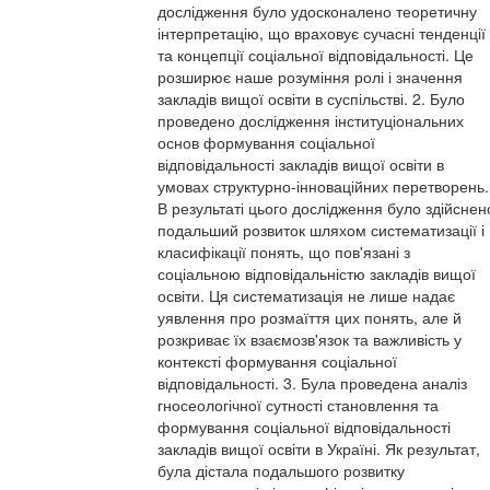
дослідження було удосконалено теоретичну
інтерпретацію, що враховує сучасні тенденції
та концепції соціальної відповідальності. Це
розширює наше розуміння ролі і значення
закладів вищої освіти в суспільстві. 2. Було
проведено дослідження інституціональних
основ формування соціальної
відповідальності закладів вищої освіти в
умовах структурно-інноваційних перетворень.
В результаті цього дослідження було здійснен
подальший розвиток шляхом систематизації і
класифікації понять, що пов'язані з
соціальною відповідальністю закладів вищої
освіти. Ця систематизація не лише надає
уявлення про розмаїття цих понять, але й
розкриває їх взаємозв'язок та важливість у
контексті формування соціальної
відповідальності. 3. Була проведена аналіз
гносеологічної сутності становлення та
формування соціальної відповідальності
закладів вищої освіти в Україні. Як результат,
була дістала подальшого розвитку