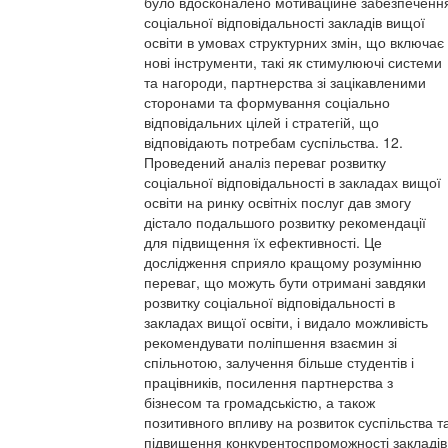
було вдосконалено мотиваційне забезпеченн
соціальної відповідальності закладів вищої
освіти в умовах структурних змін, що включає
нові інструменти, такі як стимулюючі системи
та нагороди, партнерства зі зацікавленими
сторонами та формування соціально
відповідальних цілей і стратегій, що
відповідають потребам суспільства. 12.
Проведений аналіз переваг розвитку
соціальної відповідальності в закладах вищої
освіти на ринку освітніх послуг дав змогу
дістало подальшого розвитку рекомендації
для підвищення їх ефективності. Це
дослідження сприяло кращому розумінню
переваг, що можуть бути отримані завдяки
розвитку соціальної відповідальності в
закладах вищої освіти, і видало можливість
рекомендувати поліпшення взаємин зі
спільнотою, залучення більше студентів і
працівників, посилення партнерства з
бізнесом та громадськістю, а також
позитивного впливу на розвиток суспільства т
підвищення конкурентоспроможності закладів