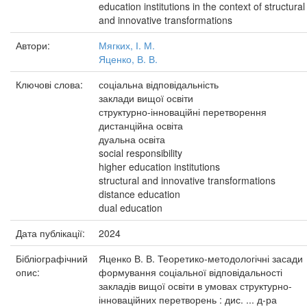
education institutions in the context of structural
and innovative transformations
Автори:
Мягких, І. М.
Яценко, В. В.
Ключові слова:
соціальна відповідальність
заклади вищої освіти
структурно-інноваційні перетворення
дистанційна освіта
дуальна освіта
social responsibility
higher education institutions
structural and innovative transformations
distance education
dual education
Дата публікації:
2024
Бібліографічний
Яценко В. В. Теоретико-методологічні засади
опис:
формування соціальної відповідальності
закладів вищої освіти в умовах структурно-
інноваційних перетворень : дис. ... д-ра