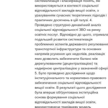
систематизація і класифікація понять, які
використовуються в контексті соціальної
відповідальності закладів вищої освіти, з
урахуванням сучасних теоретичних підходів і
практичних досягнень в цій галузі. 4.
Проведено структурно-динамічний аналіз
соціальної відповідальності ЗВО на ринку
освітніх послуг. Відповідно до цього, отримал
подальший розвиток систематизація
проблемних аспектів державного регулюванн
транспортної інфраструктури та основних
напрямів усунення цих недоліків, реалізація
яких дозволить забезпечити баланс між
дерегулюванням (децентралізацією) та
надмірною централізацією у зазначеній сфері
5. Було проведено дослідження щодо
інституціонального та нормативно-правового
забезпечення соціальної відповідальності
вищої освіти. В результаті цього дослідження
була вперше обґрунтована інституційна
основа формування соціальної
відповідальності закладів вищої освіти,
використовуючи трирівневу модель