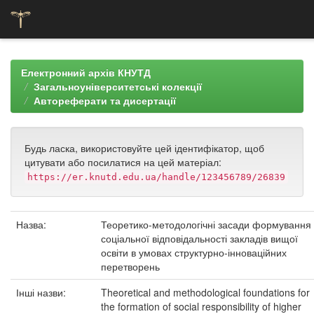
Skip
navigation
Електронний архів КНУТД
Загальноуніверситетські колекції
Автореферати та дисертації
Будь ласка, використовуйте цей ідентифікатор, щоб
цитувати або посилатися на цей матеріал:
https://er.knutd.edu.ua/handle/123456789/26839
Назва:
Теоретико-методологічні засади формування
соціальної відповідальності закладів вищої
освіти в умовах структурно-інноваційних
перетворень
Інші назви:
Theoretical and methodological foundations for
the formation of social responsibility of higher