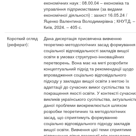
економічних наук : 08.00.04 – економіка та
управління підприємствами (за видами
економічної діяльності) : захист 16.05.24 /
Яценко Валентина Володимирівна ; КНУТД. –
Київ, 2024. – 405 с.
Короткий огляд
Дана дисертація присвячена вивченню
(реферат):
теоретико-методологічних засад формування
соціальної відповідальності закладів вищої
освіти в умовах структурно-інноваційних
перетворень. Вона має на меті розробити
концептуальний підхід та рекомендації щодо
впровадження соціально відповідального
підходу у закладах вищої освіти з метою їх
адаптації до сучасних вимог суспільства та
покращення якості освіти. У контексті сучасни
викликів українського суспільства, актуальніст
даної проблеми виокремлюється шляхом
розробки теоретичних та методологічних
засад, що сприятимуть формуванню
соціально відповідального підходу закладів
вищої освіти. Вивчення цієї теми сприятиме
підвищенню рівня взаємодії між закладами