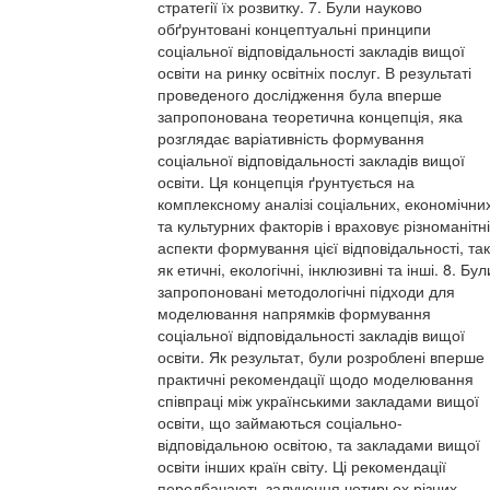
стратегії їх розвитку. 7. Були науково
обґрунтовані концептуальні принципи
соціальної відповідальності закладів вищої
освіти на ринку освітніх послуг. В результаті
проведеного дослідження була вперше
запропонована теоретична концепція, яка
розглядає варіативність формування
соціальної відповідальності закладів вищої
освіти. Ця концепція ґрунтується на
комплексному аналізі соціальних, економічни
та культурних факторів і враховує різноманітні
аспекти формування цієї відповідальності, так
як етичні, екологічні, інклюзивні та інші. 8. Бул
запропоновані методологічні підходи для
моделювання напрямків формування
соціальної відповідальності закладів вищої
освіти. Як результат, були розроблені вперше
практичні рекомендації щодо моделювання
співпраці між українськими закладами вищої
освіти, що займаються соціально-
відповідальною освітою, та закладами вищої
освіти інших країн світу. Ці рекомендації
передбачають залучення чотирьох різних