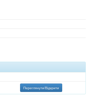
Переглянути/Відкрити