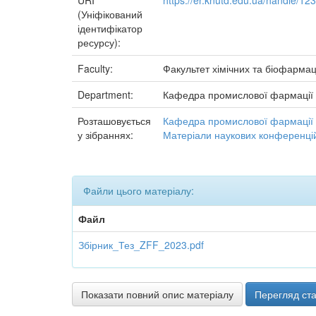
URI
https://er.knutd.edu.ua/handle/1
(Уніфікований
ідентифікатор
ресурсу):
Faculty:
Факультет хімічних та біофармац
Department:
Кафедра промислової фармації
Розташовується
Кафедра промислової фармації
у зібраннях:
Матеріали наукових конференцій
Файли цього матеріалу:
Файл
Збірник_Тез_ZFF_2023.pdf
Показати повний опис матеріалу
Перегляд ста