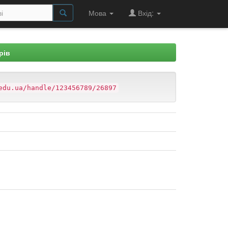
Мова
Вхід:
рів
edu.ua/handle/123456789/26897