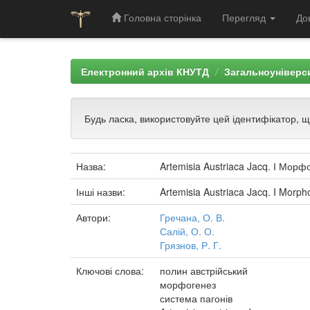
Головна сторінка
Перегляд
До
Skip
navigation
Електронний архів КНУТД
Загальноуніверси
Будь ласка, використовуйте цей ідентифікатор, 
Назва:
Artemisia Austriaca Jacq. І Мор
Інші назви:
Artemisia Austriaca Jacq. I Morpho
Автори:
Гречана, О. В.
Салій, О. О.
Грязнов, Р. Г.
Ключові слова:
полин австрійський
морфогенез
система пагонів