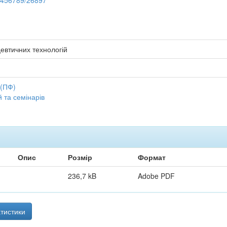
23456789/26897
евтичних технологій
 (ПФ)
 та семінарів
Опис
Розмір
Формат
236,7 kB
Adobe PDF
тистики