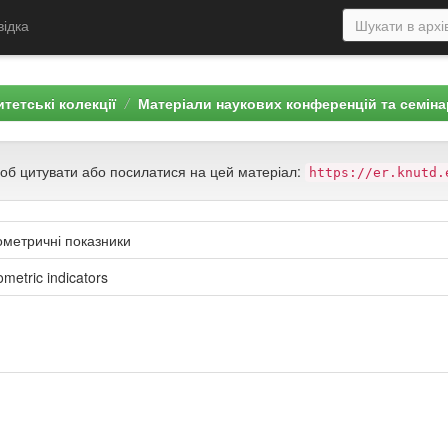
відка
тетські колекції
Матеріали наукових конференцій та семіна
щоб цитувати або посилатися на цей матеріал:
https://er.knutd.
фометричні показники
metric indicators