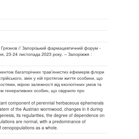
 Г. Грязнов // Запорізький фармацевтичний форум -
я, 23-24 листопада 2023 року. – Запоріжжя :
понентом багаторічних трав’янистих ефемерів флори
рійського, змін у ній протягом життя особини, що
остями, мірою залежності від екологічних умов та
ням генеративних особин, що свідчило про
portant component of perennial herbaceous ephemerals
ystem of the Austrian wormwood, changes in it during
togenesis, its regularities, the degree of dependence on
pulations are normal, with a predominance of
of cenopopulations as a whole.