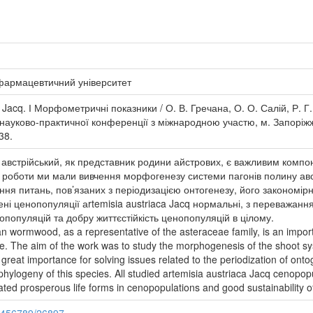
фармацевтичний університет
a Jacq. І Морфометричні показники / О. В. Гречана, О. О. Салій, Р.
 науково-практичної конференції з міжнародною участю, м. Запоріжж
38.
ин австрійський, як представник родини айстрових, є важливим ком
у роботи ми мали вивчення морфогенезу системи пагонів полину авст
ня питань, пов’язаних з періодизацією онтогенезу, його закономірн
чені ценопопуляції аrtemisia austriaca Jacq нормальні, з переважан
опопуляцій та добру життєстійкість ценопопуляцій в цілому.
ian wormwood, as a representative of the asteraceae family, is an im
ine. The aim of the work was to study the morphogenesis of the shoot s
 of great importance for solving issues related to the periodization of on
phylogeny of this species. All studied artemisia austriaca Jacq cenopo
cated prosperous life forms in cenopopulations and good sustainability 