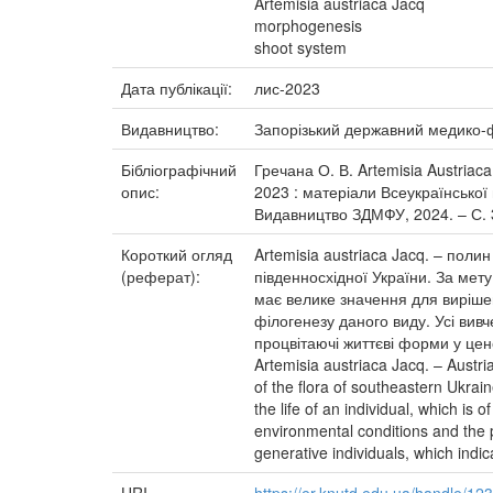
Artemisia austriaca Jacq
morphogenesis
shoot system
Дата публікації:
лис-2023
Видавництво:
Запорізький державний медико-
Бібліографічний
Гречана О. В. Artemisia Austriac
опис:
2023 : матеріали Всеукраїнської
Видавництво ЗДМФУ, 2024. – С. 
Короткий огляд
Artemisia austriaca Jacq. – пол
(реферат):
південносхідної України. За мет
має велике значення для вирішен
філогенезу даного виду. Усі вив
процвітаючі життєві форми у цен
Artemisia austriaca Jacq. – Austr
of the flora of southeastern Ukra
the life of an individual, which is
environmental conditions and the 
generative individuals, which indi