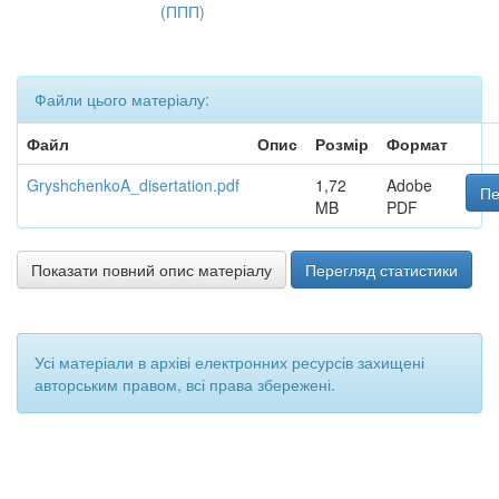
(ППП)
Файли цього матеріалу:
Файл
Опис
Розмір
Формат
GryshchenkoA_disertation.pdf
1,72
Adobe
Пе
MB
PDF
Показати повний опис матеріалу
Перегляд статистики
Усі матеріали в архіві електронних ресурсів захищені
авторським правом, всі права збережені.