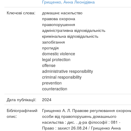
Грищенко, Анна Леонідівна
Ключові слова:
домашнє насильство
правова охорона
правопорушення
адміністративна відповідальність
кримінальна відповідальність
запобігання
протидія
domestic violence
legal protection
offense
administrative responsibility
criminal responsibility
prevention
counteraction
Дата публікації:
2024
Бібліографічний
Грищенко А. Л. Правове регулювання охорон
опис:
особи від правопорушень домашнього
насильства : дис. . д-ра філософії : 081 -
Право : захист 26.08.24 / Грищенко Анна