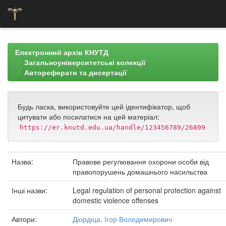
Skip
navigation
Електронний архів КНУТД
Загальноуніверситетські колекції
Автореферати та дисертації
Будь ласка, використовуйте цей ідентифікатор, щоб
цитувати або посилатися на цей матеріал:
https://er.knutd.edu.ua/handle/123456789/26899
Назва:
Правове регулювання охорони особи від
правопорушень домашнього насильства
Інші назви:
Legal regulation of personal protection against
domestic violence offenses
Автори:
Діордіца, Ігор Володимирович