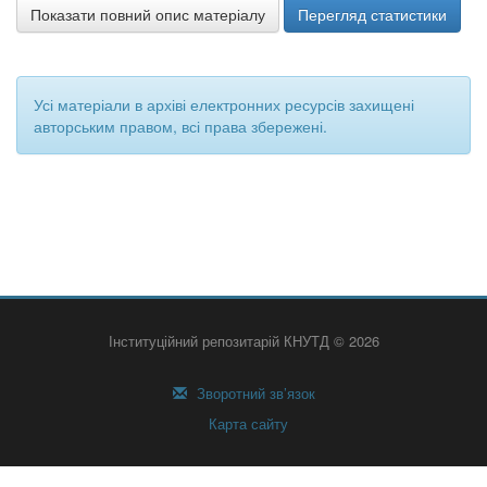
Показати повний опис матеріалу
Перегляд статистики
Усі матеріали в архіві електронних ресурсів захищені
авторським правом, всі права збережені.
Інституційний репозитарій КНУТД © 2026
Зворотний зв’язок
Карта сайту