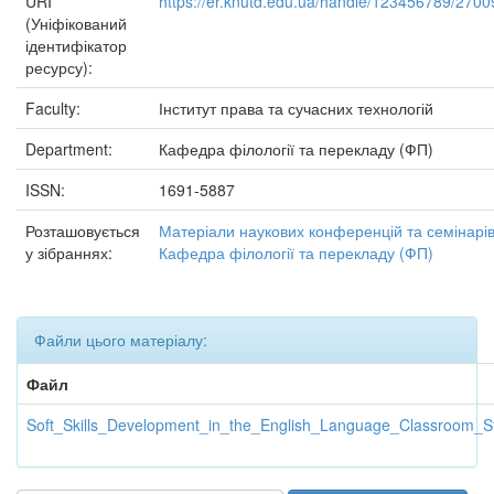
URI
https://er.knutd.edu.ua/handle/123456789/2700
(Уніфікований
ідентифікатор
ресурсу):
Faculty:
Інститут права та сучасних технологій
Department:
Кафедра філології та перекладу (ФП)
ISSN:
1691-5887
Розташовується
Матеріали наукових конференцій та семінарі
у зібраннях:
Кафедра філології та перекладу (ФП)
Файли цього матеріалу:
Файл
Soft_Skills_Development_in_the_English_Language_Classroom_St