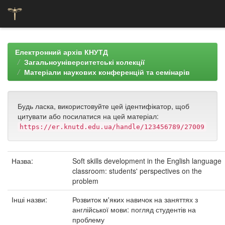
Skip
navigation
Електронний архів КНУТД
Загальноуніверситетські колекції
Матеріали наукових конференцій та семінарів
Будь ласка, використовуйте цей ідентифікатор, щоб
цитувати або посилатися на цей матеріал:
https://er.knutd.edu.ua/handle/123456789/27009
Назва:
Soft skills development in the English language
classroom: students' perspectives on the
problem
Інші назви:
Розвиток м'яких навичок на заняттях з
англійської мови: погляд студентів на
проблему