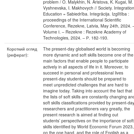
problem / O. Malykhin, N. Aristova, K. Kugai, M.
Vyshnevska, I. Makhovych // Society. Integration
Education = Sabiedrība. Integrācija. Izglītība :
рroceedings of the International Scientific
Conference, Rezekne, Latvia, May 24th, 2024. 
Volume І. – Rezekne : Rezekne Academy of
Technologies, 2024. – Р. 182-193.
Короткий огляд
The present-day globalised world is becoming
(реферат):
more dynamic and soft skills become one of the
main factors that enable people to participate
actively in all aspects of life in it. Moreover, to
succeed in personal and professional lives
present-day students should be prepared to
meet unpredicted challenges that are hard to
imagine today. Taking into account the fact that
the lists of soft skills are constantly changing an
soft skills classifications provided by present-da
researchers and practitioners vary greatly, the
present research is aimed at finding out
students’ perspectives on the importance of soft
skills identified by World Economic Forum 2023,
on the one hand, and the role of English as a