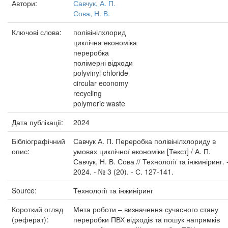
Автори:
Савчук, А. П.
Сова, Н. В.
Ключові слова:
полівінілхлорид
циклічна економіка
переробка
полімерні відходи
polyvinyl chloride
circular economy
recycling
polymeric waste
Дата публікації:
2024
Бібліографічний
Савчук А. П. Переробка полівінілхлориду в
опис:
умовах циклічної економіки [Текст] / А. П.
Савчук, Н. В. Сова // Технології та інжиніринг. 
2024. - № 3 (20). - С. 127-141.
Source:
Технології та інжиніринг
Короткий огляд
Мета роботи – визначення сучасного стану
(реферат):
переробки ПВХ відходів та пошук напрямків