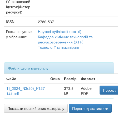
(Уніфікований
ідентифікатор
ресурсу):
ISSN:
2786-5371
Розташовується
Наукові публікації (статті)
у зібраннях:
Кафедра хімічних технологій та
ресурсозбереження (ХТР)
Технології та інжиніринг
Файли цього матеріалу:
Файл
Опис
Розмір
Формат
TI_2024_N3(20)_P127-
373,8
Adobe
Перегля
141.pdf
kB
PDF
Показати повний опис матеріалу
Перегляд статистики