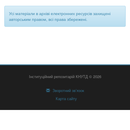
Усі матеріали в архіві електронних ресурсів захищені
авторським правом, всі права збережені.
Інституційний репозитарій КНУТД © 2026
Зворотний зв’язок
Карта сайту