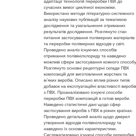
адаптації технологій переробки ПВХ до
сучасних вимог циклічної економіки.
Використано методи літературно-системного
аналізу наукових публікацій за тематикою
дослідження та узагальнення отриманих
результатів дослідження. Розглянуто стан
питання застосування полімерних матеріалів
та переробки полімерних відходів у світі.
Проведено аналіз існуючих способів
отримання полівінілхлориду та наведено
можливі сфери застосування кожного способу
Розглянуто основні рецептурні склади ПВХ
композицій для виготовлення жорстких та
м’яких виробів. Описано вплив різних типів
добавок на експлуатаційні властивості виробі
з ПВХ. Проаналізовано існуючі способи
переробки ПВХ композицій в готові вироби.
Наведено статистичні дані щодо сфер
застосування виробів з ПВХ в різних країнах.
Проведено детальний аналіз щодо джерел
утворення відходів полівінілхлориду та
наведено їх основні характеристики.
Систематизовано існуючі способи переробки