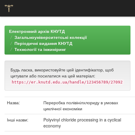
Skip
navigation
Електронний архів КНУТД
Загальноуніверситетські колекції
Періодичні видання КНУТД
Технології та інжиніринг
Будь ласка, використовуйте цей ідентифікатор, щоб
цитувати або посилатися на цей матеріал:
https://er.knutd.edu.ua/handle/123456789/27092
Назва:
Переробка полівінілхлориду в умовах
циклічної економіки
Інші назви:
Polyvinyl chloride processing in a cyclical
economy