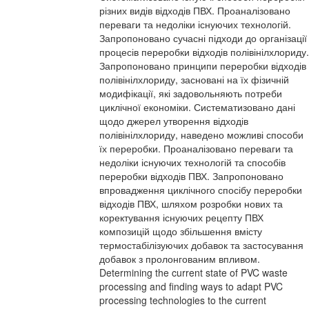
різних видів відходів ПВХ. Проаналізовано
переваги та недоліки існуючих технологій.
Запропоновано сучасні підходи до організації
процесів переробки відходів полівінілхлориду.
Запропоновано принципи переробки відходів
полівінілхлориду, засновані на їх фізичній
модифікації, які задовольняють потреби
циклічної економіки. Систематизовано дані
щодо джерел утворення відходів
полівінілхлориду, наведено можливі способи
їх переробки. Проаналізовано переваги та
недоліки існуючих технологій та способів
переробки відходів ПВХ. Запропоновано
впровадження циклічного спосібу переробки
відходів ПВХ, шляхом розробки нових та
коректування існуючих рецепту ПВХ
композицій щодо збільшення вмісту
термостабілізуючих добавок та застосування
добавок з пролонгованим впливом.
Determining the current state of PVC waste
processing and finding ways to adapt PVC
processing technologies to the current