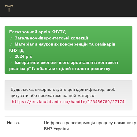
Skip
navigation
Електронний архів КНУТД
Загальноуніверситетські колекції
Матеріали наукових конференцій та семінарів
КНУТД
2024 рік
Імперативи економічного зростання в контексті
реалізації Глобальних цілей сталого розвитку
Будь ласка, використовуйте цей ідентифікатор, щоб
цитувати або посилатися на цей матеріал:
https://er.knutd.edu.ua/handle/123456789/27174
Назва:
Цифрова трансформація процесу навчання у
ВНЗ України