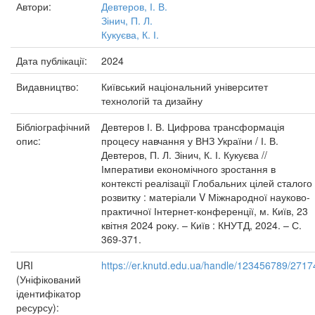
Автори:
Девтеров, І. В.
Зінич, П. Л.
Кукуєва, К. І.
Дата публікації:
2024
Видавництво:
Київський національний університет
технологій та дизайну
Бібліографічний
Девтеров І. В. Цифрова трансформація
опис:
процесу навчання у ВНЗ України / І. В.
Девтеров, П. Л. Зінич, К. І. Кукуєва //
Імперативи економічного зростання в
контексті реалізації Глобальних цілей сталого
розвитку : матеріали V Міжнародної науково-
практичної Інтернет-конференції, м. Київ, 23
квітня 2024 року. – Київ : КНУТД, 2024. – С.
369-371.
URI
https://er.knutd.edu.ua/handle/123456789/2717
(Уніфікований
ідентифікатор
ресурсу):