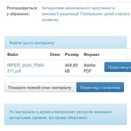
Розташовується
Імперативи економічного зростання в
у зібраннях:
контексті реалізації Глобальних цілей сталого
розвитку
Файли цього матеріалу:
Файл
Опис
Розмір
Формат
IMPER_2024_P369-
468,89
Adobe
Переглянут
371.pdf
kB
PDF
Показати повний опис матеріалу
Перегляд статистики
Усі матеріали в архіві електронних ресурсів захищені
авторським правом, всі права збережені.