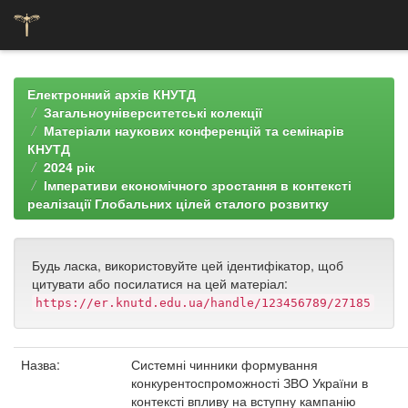
Skip
navigation
Електронний архів КНУТД
Загальноуніверситетські колекції
Матеріали наукових конференцій та семінарів
КНУТД
2024 рік
Імперативи економічного зростання в контексті
реалізації Глобальних цілей сталого розвитку
Будь ласка, використовуйте цей ідентифікатор, щоб
цитувати або посилатися на цей матеріал:
https://er.knutd.edu.ua/handle/123456789/27185
Назва:
Системні чинники формування
конкурентоспроможності ЗВО України в
контексті впливу на вступну кампанію