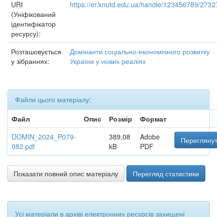
URI
https://er.knutd.edu.ua/handle/123456789/2732
(Уніфікований
ідентифікатор
ресурсу):
Розташовується
Домінанти соціально-економічного розвитку
у зібраннях:
України у нових реаліях
Файли цього матеріалу:
Файл
Опис
Розмір
Формат
DOMIN_2024_P079-
389,08
Adobe
Переглянут
082.pdf
kB
PDF
Показати повний опис матеріалу
Перегляд статистики
Усі матеріали в архіві електронних ресурсів захищені