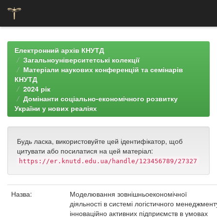
Skip
navigation
Електронний архів КНУТД
Загальноуніверситетські колекції
Матеріали наукових конференцій та семінарів
КНУТД
2024 рік
Домінанти соціально-економічного розвитку
України у нових реаліях
Будь ласка, використовуйте цей ідентифікатор, щоб
цитувати або посилатися на цей матеріал:
https://er.knutd.edu.ua/handle/123456789/27327
Назва:
Моделювання зовнішньоекономічної
діяльності в системі логістичного менеджмент
інноваційно активних підприємств в умовах