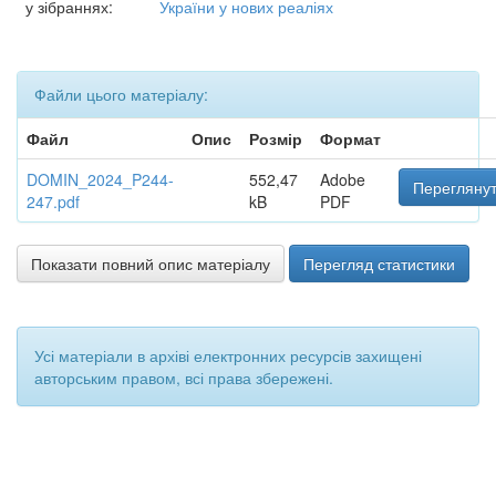
у зібраннях:
України у нових реаліях
Файли цього матеріалу:
Файл
Опис
Розмір
Формат
DOMIN_2024_P244-
552,47
Adobe
Переглянут
247.pdf
kB
PDF
Показати повний опис матеріалу
Перегляд статистики
Усі матеріали в архіві електронних ресурсів захищені
авторським правом, всі права збережені.