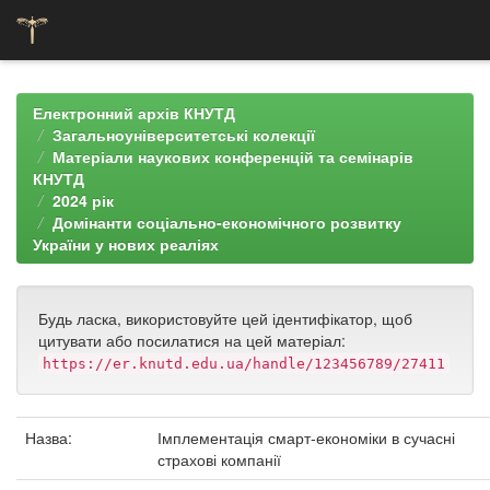
Skip
navigation
Електронний архів КНУТД
Загальноуніверситетські колекції
Матеріали наукових конференцій та семінарів
КНУТД
2024 рік
Домінанти соціально-економічного розвитку
України у нових реаліях
Будь ласка, використовуйте цей ідентифікатор, щоб
цитувати або посилатися на цей матеріал:
https://er.knutd.edu.ua/handle/123456789/27411
Назва:
Імплементація смарт-економіки в сучасні
страхові компанії