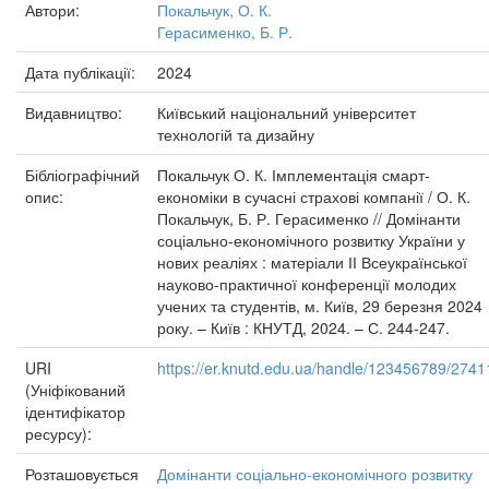
Автори:
Покальчук, О. К.
Герасименко, Б. Р.
Дата публікації:
2024
Видавництво:
Київський національний університет
технологій та дизайну
Бібліографічний
Покальчук О. К. Імплементація смарт-
опис:
економіки в сучасні страхові компанії / О. К.
Покальчук, Б. Р. Герасименко // Домінанти
соціально-економічного розвитку України у
нових реаліях : матеріали ІІ Всеукраїнської
науково-практичної конференції молодих
учених та студентів, м. Київ, 29 березня 2024
року. – Київ : КНУТД, 2024. – С. 244-247.
URI
https://er.knutd.edu.ua/handle/123456789/2741
(Уніфікований
ідентифікатор
ресурсу):
Розташовується
Домінанти соціально-економічного розвитку