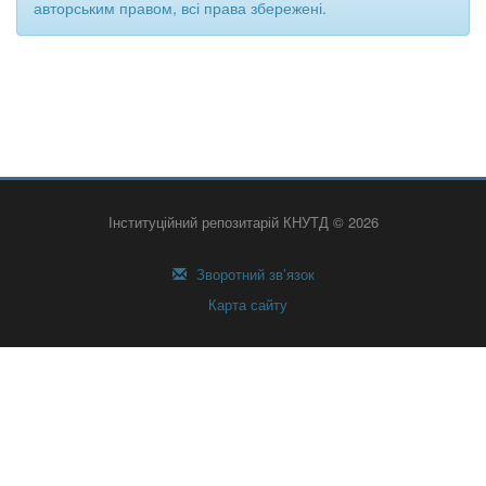
авторським правом, всі права збережені.
Інституційний репозитарій КНУТД © 2026
Зворотний зв’язок
Карта сайту