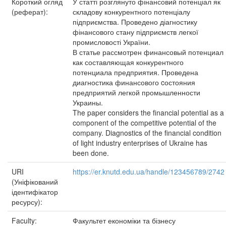
Короткий огляд
У статті розглянуто фінансовий потенціал як
(реферат):
складову конкурентного потенціалу
підприємства. Проведено діагностику
фінансового стану підприємств легкої
промисловості України.
В статье рассмотрен финансовый потенциал
как составляющая конкурентного
потенциала предприятия. Проведена
диагностика финансового cостояния
предприятий легкой промышленности
Украины.
The paper considers the financial potential as a
component of the competitive potential of the
company. Diagnostics of the financial condition
of light industry enterprises of Ukraine has
been done.
URI
https://er.knutd.edu.ua/handle/123456789/2742
(Уніфікований
ідентифікатор
ресурсу):
Faculty:
Факультет економіки та бізнесу