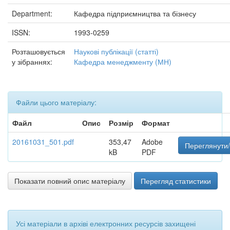
Department:
Кафедра підприємництва та бізнесу
ISSN:
1993-0259
Розташовується
Наукові публікації (статті)
у зібраннях:
Кафедра менеджменту (МН)
Файли цього матеріалу:
Файл
Опис
Розмір
Формат
20161031_501.pdf
353,47
Adobe
Переглянути/
kB
PDF
Показати повний опис матеріалу
Перегляд статистики
Усі матеріали в архіві електронних ресурсів захищені