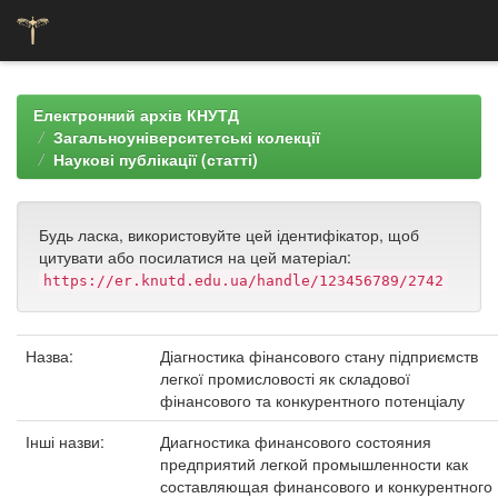
Skip
navigation
Електронний архів КНУТД
Загальноуніверситетські колекції
Наукові публікації (статті)
Будь ласка, використовуйте цей ідентифікатор, щоб
цитувати або посилатися на цей матеріал:
https://er.knutd.edu.ua/handle/123456789/2742
Назва:
Діагностика фінансового стану підприємств
легкої промисловості як складової
фінансового та конкурентного потенціалу
Інші назви:
Диагностика финансового состояния
предприятий легкой промышленности как
составляющая финансового и конкурентного